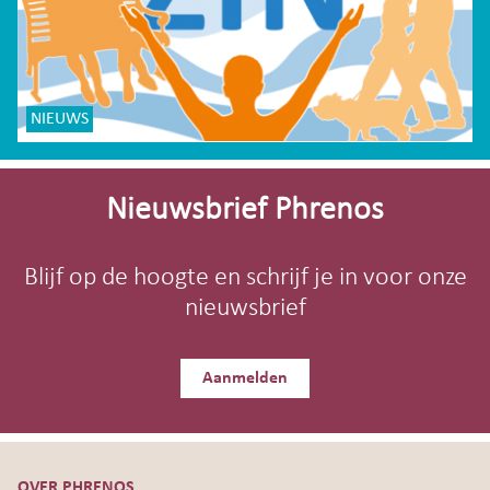
NIEUWS
Site-
footer
Nieuwsbrief Phrenos
Blijf op de hoogte en schrijf je in voor onze
nieuwsbrief
Aanmelden
OVER PHRENOS