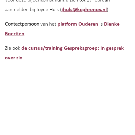
Voor deze bijeenkomst kunt u zich tot 27 februari
aanmelden bij Joyce Huls (
jhuls@kcphrenos.nl
)
Contactpersoon
van het
platform Ouderen
is
Dienke
Boertien
Zie ook
de cursus/training Gespreksgroep: In gesprek
over zin