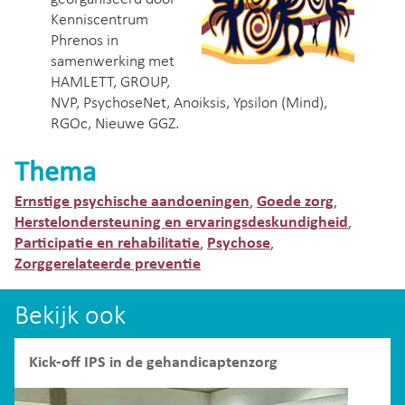
Kenniscentrum
Phrenos in
samenwerking met
HAMLETT, GROUP,
NVP, PsychoseNet, Anoiksis, Ypsilon (Mind),
RGOc, Nieuwe GGZ.
Thema
Ernstige psychische aandoeningen
Goede zorg
,
,
Herstelondersteuning en ervaringsdeskundigheid
,
Participatie en rehabilitatie
Psychose
,
,
Zorggerelateerde preventie
Bekijk ook
Kick-off IPS in de gehandicaptenzorg