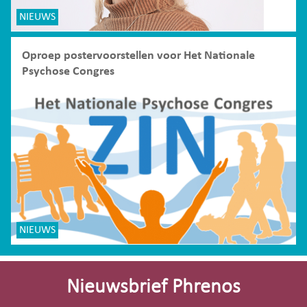
NIEUWS
Oproep postervoorstellen voor Het Nationale
Psychose Congres
NIEUWS
Site-
footer
Nieuwsbrief Phrenos