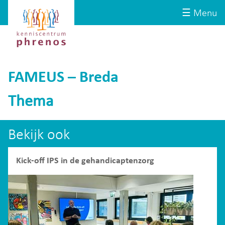
Site-
Kenniscentrum
☰ Menu
header
Phrenos
website
FAMEUS – Breda
Thema
Bekijk ook
Kick-off IPS in de gehandicaptenzorg