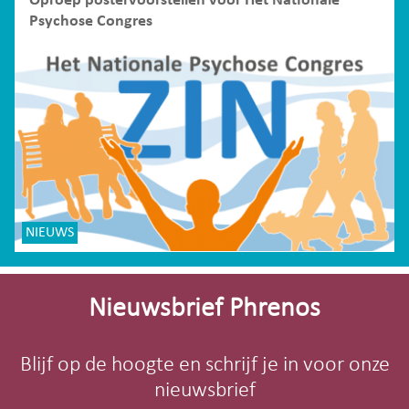
Oproep postervoorstellen voor Het Nationale
Psychose Congres
NIEUWS
Site-
footer
Nieuwsbrief Phrenos
Blijf op de hoogte en schrijf je in voor onze
nieuwsbrief