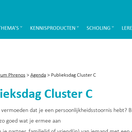
THEMA’S
KENNISPRODUCTEN
SCHOLING
LER
rum Phrenos
>
Agenda
>
Publieksdag Cluster C
ieksdag Cluster C
t vermoeden dat je een persoonlijkheidsstoornis hebt? 
 zo goed wat je ermee aan
je partner, familielid of vriend(in) van iemand met een 