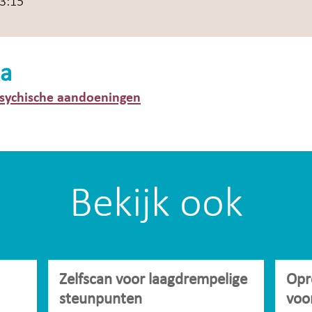
13:15
a
psychische aandoeningen
Bekijk ook
Zelfscan voor laagdrempelige
Opr
steunpunten
voo