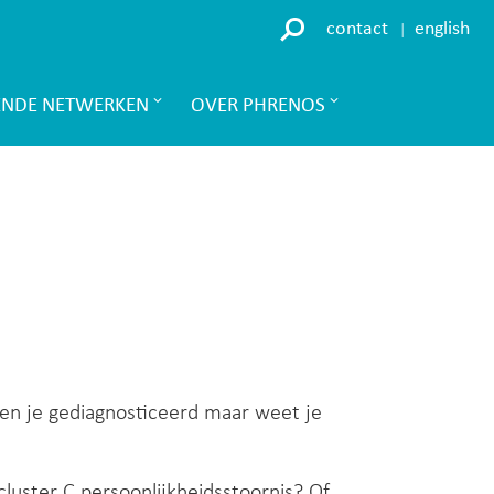
contact
english
ENDE NETWERKEN
OVER PHRENOS
Ben je gediagnosticeerd maar weet je
cluster C persoonlijkheidsstoornis? Of