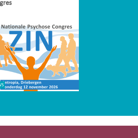
gres
WS