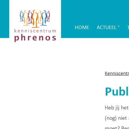
Site-
Kenniscentrum
header
Phrenos
HOME
ACTUEEL
Main
website
Navigation
Kenniscent
Publ
Heb jij he
(nog) niet
moet? Ben 