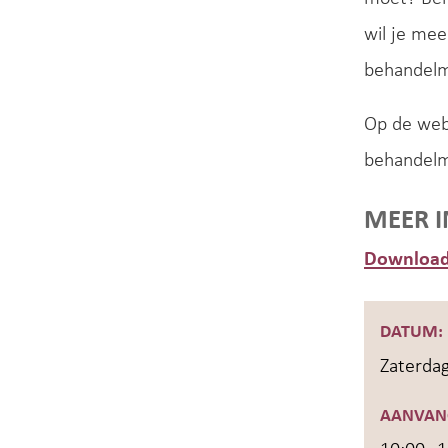
wil je mee
behandelm
Op de web
behandelmo
MEER 
Download
DATUM:
Zaterda
AANVAN