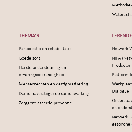
Methodie
Wetenschap
THEMA’S
LEREND
Participatie en rehabilitatie
Netwerk V
Goede zorg
NIPA (Net
Producton
Herstelondersteuning en
ervaringsdeskundigheid
Platform I
Mensenrechten en destigmatisering
Werkplaat
Dialogue
Domeinoverstijgende samenwerking
Onderzoek
Zorggerelateerde preventie
en onders
Netwerk Le
gezondhei