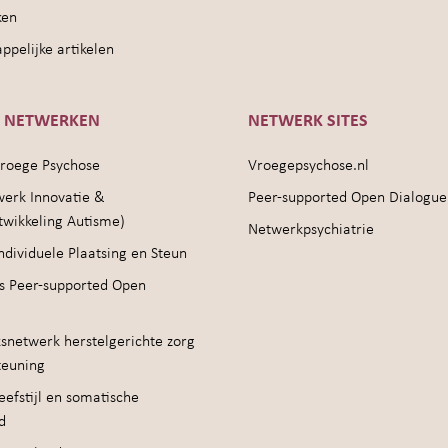
ken
pelijke artikelen
E NETWERKEN
NETWERK SITES
roege Psychose
Vroegepsychose.nl
werk Innovatie &
Peer-supported Open Dialogue
twikkeling Autisme)
Netwerkpsychiatrie
ndividuele Plaatsing en Steun
s Peer-supported Open
snetwerk herstelgerichte zorg
teuning
efstijl en somatische
d