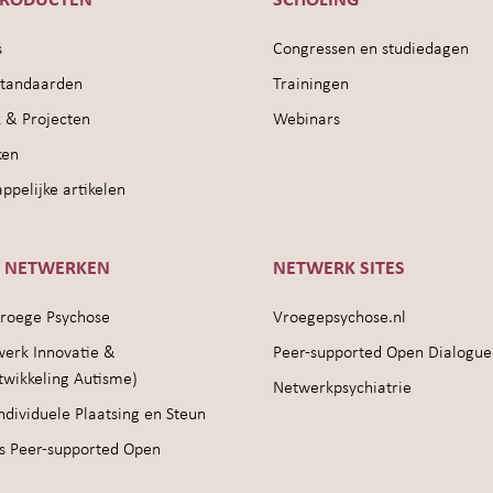
PRODUCTEN
SCHOLING
s
Congressen en studiedagen
sstandaarden
Trainingen
 & Projecten
Webinars
ken
pelijke artikelen
E NETWERKEN
NETWERK SITES
roege Psychose
Vroegepsychose.nl
werk Innovatie &
Peer-supported Open Dialogue
twikkeling Autisme)
Netwerkpsychiatrie
ndividuele Plaatsing en Steun
s Peer-supported Open