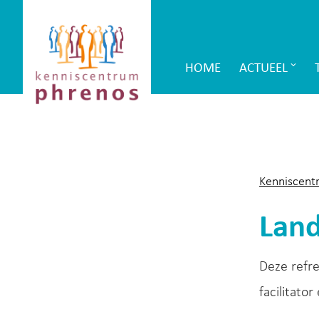
Site-
Kenniscentrum
header
Phrenos
HOME
ACTUEEL
Main
website
Navigation
Kenniscent
Land
Deze refre
facilitato