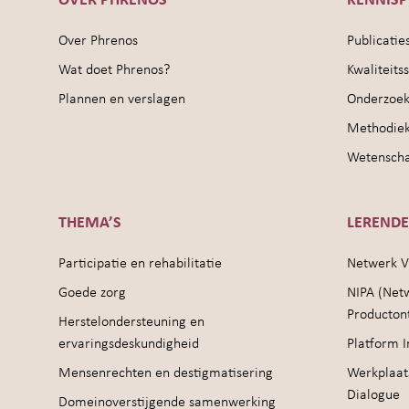
OVER PHRENOS
KENNIS
Over Phrenos
Publicatie
Wat doet Phrenos?
Kwaliteit
Plannen en verslagen
Onderzoek
Methodie
Wetenschap
THEMA’S
LEREND
Participatie en rehabilitatie
Netwerk V
Goede zorg
NIPA (Net
Producton
Herstelondersteuning en
ervaringsdeskundigheid
Platform I
Mensenrechten en destigmatisering
Werkplaat
Dialogue
Domeinoverstijgende samenwerking