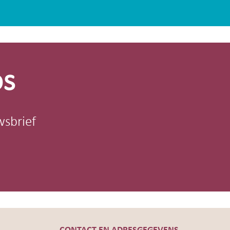
os
wsbrief