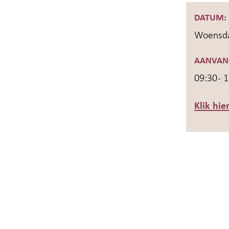
DATUM:
Woensda
AANVAN
09:30 - 
Klik hie