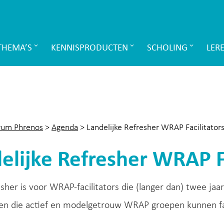
THEMA’S
KENNISPRODUCTEN
SCHOLING
LER
rum Phrenos
>
Agenda
>
Landelijke Refresher WRAP Facilitator
elijke Refresher WRAP Fa
sher is voor WRAP-facilitators die (langer dan) twee jaa
r en die actief en modelgetrouw WRAP groepen kunnen fa