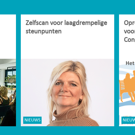
Zelfscan voor laagdrempelige
Opr
steunpunten
voo
Con
NIEUWS
NIEU