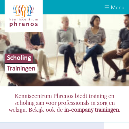
Site-
Kenniscentrum
☰ Menu
header
Phrenos
website
Scholing
Trainingen
Kenniscentrum Phrenos biedt training en
scholing aan voor professionals in zorg en
welzijn. Bekijk ook de
in-company trainingen
.