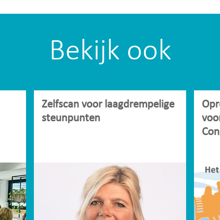
Bekijk ook
Zelfscan voor laagdrempelige
Opr
steunpunten
voo
Con