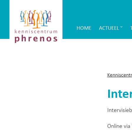
Site-
Kenniscentrum
header
Phrenos
HOME
ACTUEEL
Main
website
Navigation
Kenniscent
Inte
Intervisie
Online via