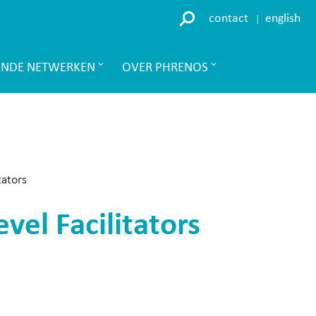
contact
english
ENDE NETWERKEN
OVER PHRENOS
tators
el Facilitators