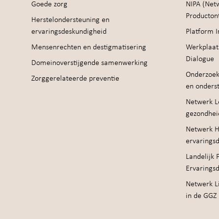
Goede zorg
NIPA (Net
Producton
Herstelondersteuning en
ervaringsdeskundigheid
Platform I
Mensenrechten en destigmatisering
Werkplaat
Dialogue
Domeinoverstijgende samenwerking
Onderzoek
Zorggerelateerde preventie
en onders
Netwerk Le
gezondhei
Netwerk H
ervarings
Landelijk 
Ervarings
Netwerk Li
in de GGZ