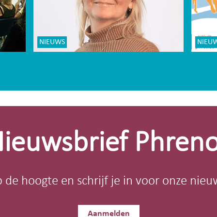
NIEUWS
NIEU
ieuwsbrief Phren
op de hoogte en schrijf je in voor onze nieu
Aanmelden