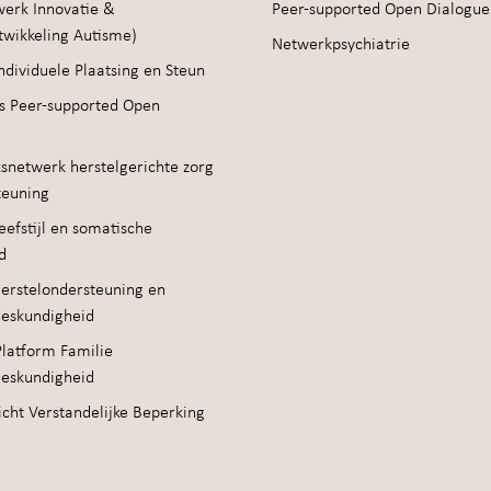
werk Innovatie &
Peer-supported Open Dialogue
twikkeling Autisme)
Netwerkpsychiatrie
ndividuele Plaatsing en Steun
s Peer-supported Open
snetwerk herstelgerichte zorg
teuning
efstijl en somatische
d
erstelondersteuning en
deskundigheid
Platform Familie
deskundigheid
cht Verstandelijke Beperking