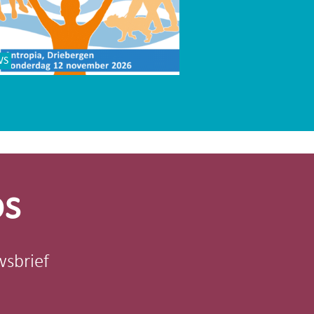
WS
os
wsbrief