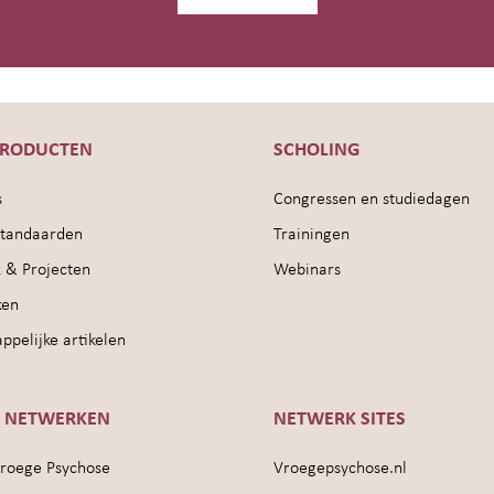
PRODUCTEN
SCHOLING
s
Congressen en studiedagen
sstandaarden
Trainingen
 & Projecten
Webinars
ken
pelijke artikelen
E NETWERKEN
NETWERK SITES
roege Psychose
Vroegepsychose.nl