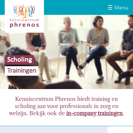
Site-
Kenniscentrum
☰ Menu
header
Phrenos
website
Scholing
Trainingen
Kenniscentrum Phrenos biedt training en
scholing aan voor professionals in zorg en
welzijn. Bekijk ook de
in-company trainingen
.