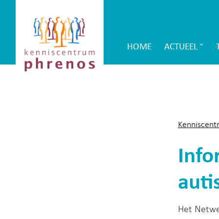
Site-
Kenniscentrum
header
Phrenos
HOME
ACTUEEL
Main
website
Navigation
Kenniscent
Info
auti
Het Netwe