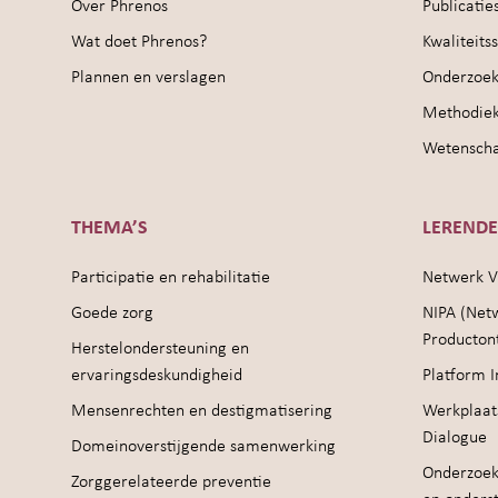
Over Phrenos
Publicatie
Wat doet Phrenos?
Kwaliteit
Plannen en verslagen
Onderzoek
Methodie
Wetenschap
THEMA’S
LEREND
Participatie en rehabilitatie
Netwerk V
Goede zorg
NIPA (Net
Producton
Herstelondersteuning en
ervaringsdeskundigheid
Platform I
Mensenrechten en destigmatisering
Werkplaat
Dialogue
Domeinoverstijgende samenwerking
Onderzoek
Zorggerelateerde preventie