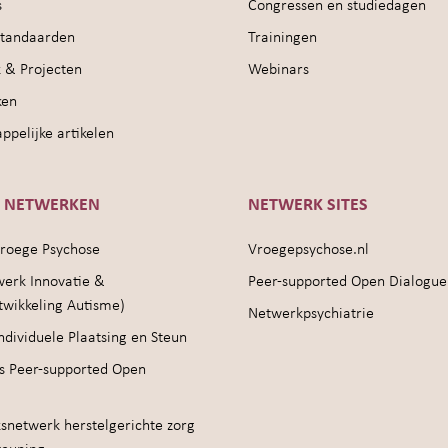
s
Congressen en studiedagen
sstandaarden
Trainingen
 & Projecten
Webinars
ken
pelijke artikelen
E NETWERKEN
NETWERK SITES
roege Psychose
Vroegepsychose.nl
werk Innovatie &
Peer-supported Open Dialogue
twikkeling Autisme)
Netwerkpsychiatrie
ndividuele Plaatsing en Steun
s Peer-supported Open
snetwerk herstelgerichte zorg