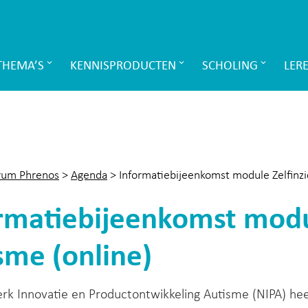
THEMA’S
KENNISPRODUCTEN
SCHOLING
LER
rum Phrenos
>
Agenda
>
Informatiebijeenkomst module Zelfinzic
rmatiebijeenkomst modul
sme (online)
rk Innovatie en Productontwikkeling Autisme (NIPA) he