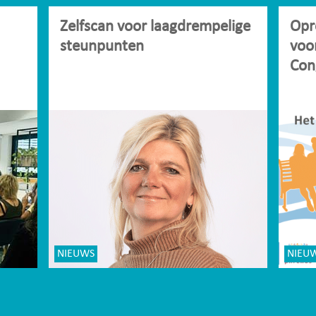
Zelfscan voor laagdrempelige
Opr
steunpunten
voo
Con
NIEUWS
NIEU