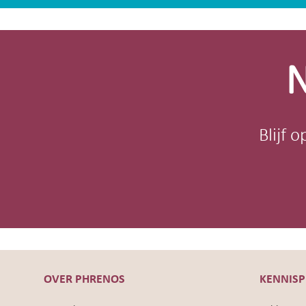
Site-
footer
N
Blijf 
OVER PHRENOS
KENNIS