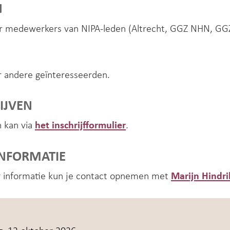
N
r medewerkers van NIPA-leden (Altrecht, GGZ NHN, GGZ 
r andere geïnteresseerden.
IJVEN
n kan via
het inschrijfformulier
.
INFORMATIE
 informatie kun je contact opnemen met
Marijn Hindri