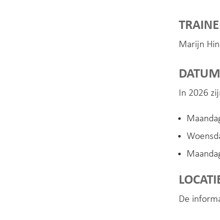
TRAINE
Marijn Hin
DATUM 
In 2026 zi
Maandag
Woensdag
Maandag
LOCATI
De informa