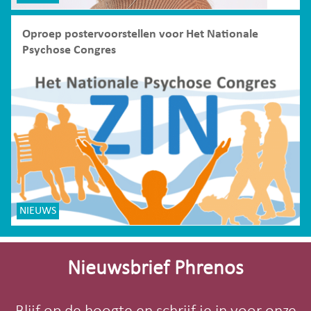
Oproep postervoorstellen voor Het Nationale
Psychose Congres
NIEUWS
Site-
footer
Nieuwsbrief Phrenos