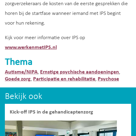
zorgverzekeraars de kosten van de eerste gesprekken die
horen bij de startfase wanneer iemand met IPS begint
voor hun rekening.
Kijk voor meer informatie over IPS op
www.werkenmetIPS.nl
Thema
Autisme/NIPA
Ernstige psychische aandoeningen
,
,
Goede zorg
Participatie en rehabilitatie
Psychose
,
,
Bekijk ook
Kick-off IPS in de gehandicaptenzorg