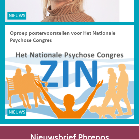
NIEUWS
Oproep postervoorstellen voor Het Nationale
Psychose Congres
NIEUWS
Site-
footer
Nieuwsbrief Phrenos