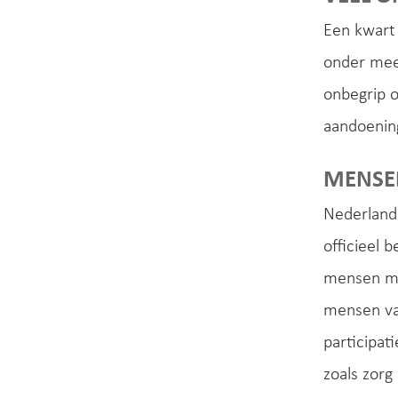
Een kwart 
onder mee
onbegrip o
aandoenin
MENSEN
Nederland
officieel
mensen met
mensen vaa
participat
zoals zorg