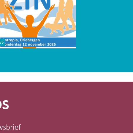
WS
os
wsbrief