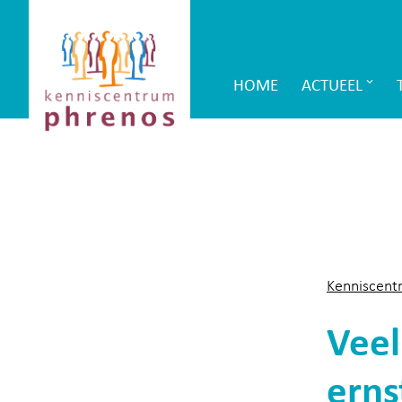
Site-
Kenniscentrum
header
Phrenos
HOME
ACTUEEL
Main
website
Navigation
Kenniscent
Vee
erns