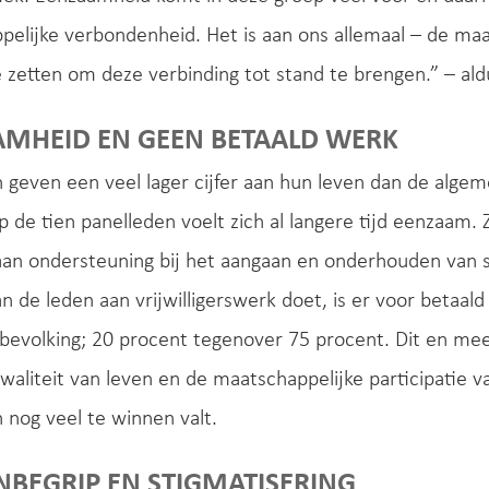
elijke verbondenheid. Het is aan ons allemaal – de ma
 zetten om deze verbinding tot stand te brengen.” – al
AMHEID EN GEEN BETAALD WERK
 geven een veel lager cijfer aan hun leven dan de alge
op de tien panelleden voelt zich al langere tijd eenzaam.
an ondersteuning bij het aangaan en onderhouden van s
n de leden aan vrijwilligerswerk doet, is er voor betaal
evolking; 20 procent tegenover 75 procent. Dit en mee
kwaliteit van leven en de maatschappelijke participatie
nog veel te winnen valt.
NBEGRIP EN STIGMATISERING