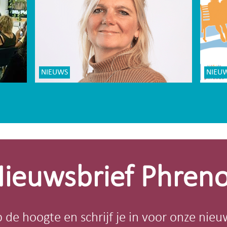
NIEUWS
NIEU
ieuwsbrief Phren
op de hoogte en schrijf je in voor onze nieu