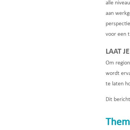
alle nivea
aan werkge
perspectie
voor een t
LAAT J
Om regiona
wordt erv
te laten h
Dit berich
Them