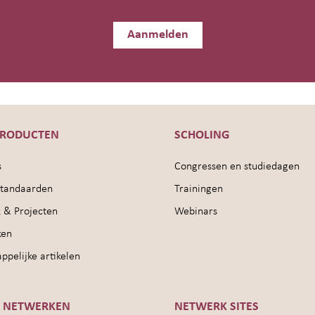
Aanmelden
PRODUCTEN
SCHOLING
s
Congressen en studiedagen
sstandaarden
Trainingen
 & Projecten
Webinars
ken
pelijke artikelen
E NETWERKEN
NETWERK SITES