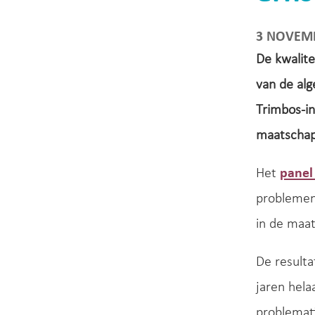
3 NOVEM
De kwalite
van de alg
Trimbos-in
maatschap
Het
panel
problemen.
in de maa
De resulta
jaren hela
problemat