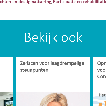
hten en destigmatisering
Participatie en rehabilitati
,
Bekijk ook
Zelfscan voor laagdrempelige
Opr
steunpunten
voo
Con