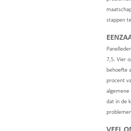
maatschapp
stappen te
EENZA
Panelleden
7,5. Vier 
behoefte a
procent va
algemene b
dat in de 
problemen 
VEEL O