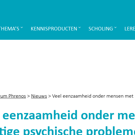
THEMA’S
KENNISPRODUCTEN
SCHOLING
LER
rum Phrenos
>
Nieuws
>
Veel eenzaamheid onder mensen met 
l eenzaamheid onder m
tige psychische proble