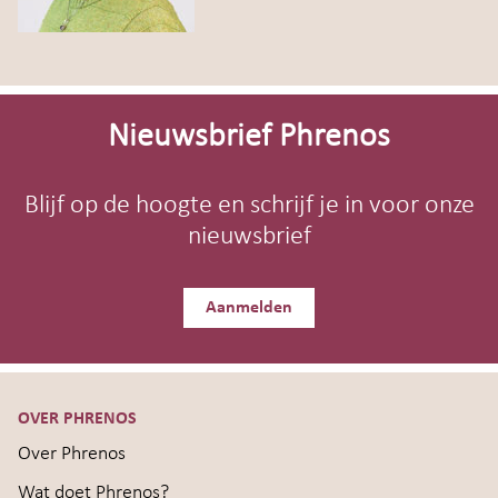
Site-
footer
Nieuwsbrief Phrenos
Blijf op de hoogte en schrijf je in voor onze
nieuwsbrief
Aanmelden
OVER PHRENOS
Over Phrenos
Wat doet Phrenos?