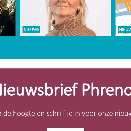
NIEUWS
NIEU
ieuwsbrief Phren
op de hoogte en schrijf je in voor onze nieu