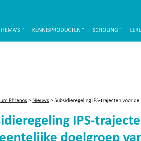
THEMA’S
KENNISPRODUCTEN
SCHOLING
LER
rum Phrenos
>
Nieuws
>
Subsidieregeling IPS-trajecten voor de
idieregeling IPS-traject
entelijke doelgroep van