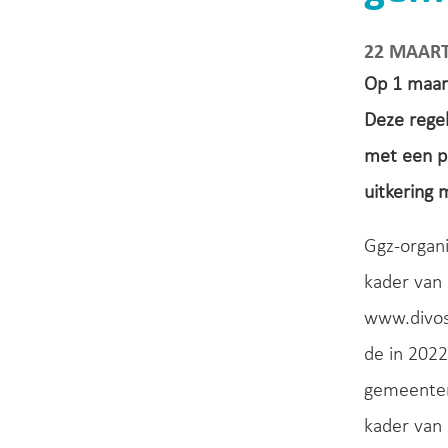
22 MAART
Op 1 maart
Deze regel
met een p
uitkering
Ggz-organi
kader van 
www.divosa
de in 202
gemeenten 
kader van