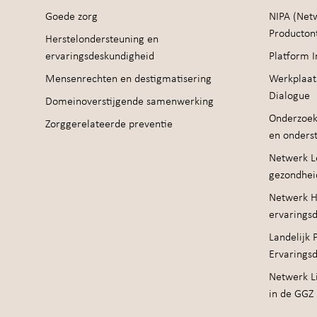
Goede zorg
NIPA (Net
Producton
Herstelondersteuning en
ervaringsdeskundigheid
Platform I
Mensenrechten en destigmatisering
Werkplaat
Dialogue
Domeinoverstijgende samenwerking
Onderzoek
Zorggerelateerde preventie
en onders
Netwerk Le
gezondhei
Netwerk H
ervarings
Landelijk 
Ervarings
Netwerk Li
in de GGZ