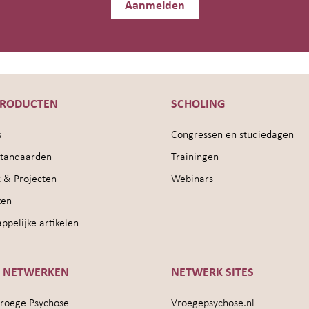
Aanmelden
PRODUCTEN
SCHOLING
s
Congressen en studiedagen
sstandaarden
Trainingen
 & Projecten
Webinars
ken
pelijke artikelen
E NETWERKEN
NETWERK SITES
roege Psychose
Vroegepsychose.nl