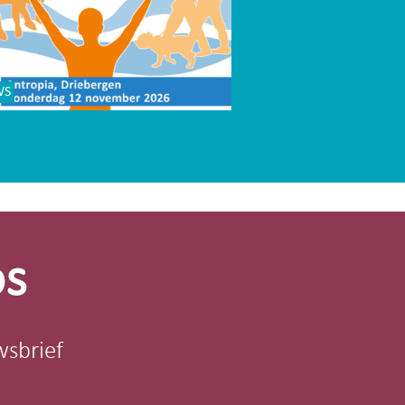
WS
os
wsbrief