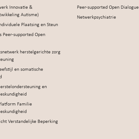
werk Innovatie &
Peer-supported Open Dialogue
twikkeling Autisme)
Netwerkpsychiatrie
ndividuele Plaatsing en Steun
s Peer-supported Open
snetwerk herstelgerichte zorg
teuning
efstijl en somatische
d
erstelondersteuning en
deskundigheid
Platform Familie
deskundigheid
cht Verstandelijke Beperking