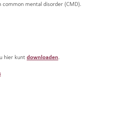
en common mental disorder (CMD).
u hier kunt
downloaden
.
s