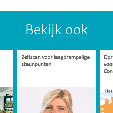
Bekijk ook
Zelfscan voor laagdrempelige
Opr
steunpunten
voo
Con