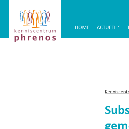
Site-
Kenniscentrum
header
Phrenos
HOME
ACTUEEL
Main
website
Navigation
Kenniscent
Subs
geme