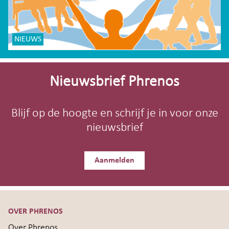
NIEUWS
Site-
footer
Nieuwsbrief Phrenos
Blijf op de hoogte en schrijf je in voor onze
nieuwsbrief
Aanmelden
OVER PHRENOS
Over Phrenos