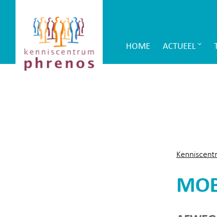
Site-
Kenniscentrum
header
Phrenos
HOME
ACTUEEL
Main
website
Navigation
Kenniscent
MOB 