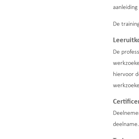
aanleiding
De training
Leeruit
De profess
werkzoeke
hiervoor d
werkzoeke
Certifice
Deelnemer
deelname.