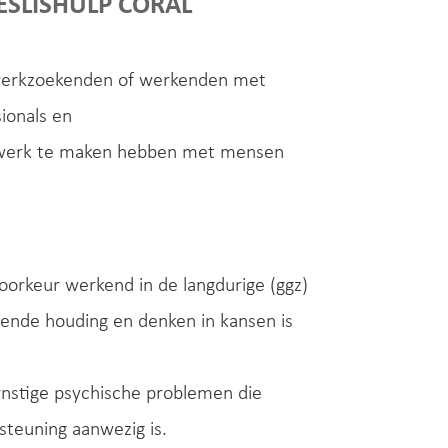
ESLISHULP CORAL
an werkzoekenden of werkenden met
ionals en
n werk te maken hebben met mensen
voorkeur werkend in de langdurige (ggz)
mende houding en denken in kansen is
rnstige psychische problemen die
steuning aanwezig is.