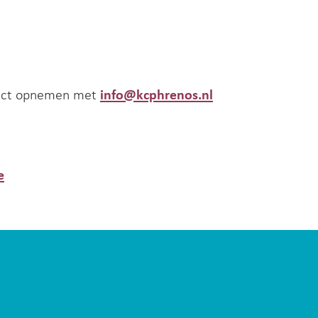
ntact opnemen met
info@kcphrenos.nl
e