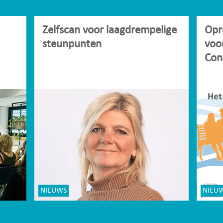
Zelfscan voor laagdrempelige
Opr
steunpunten
voo
Con
NIEUWS
NIEU