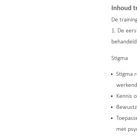
Inhoud t
De trainin
1. De eers
behandeld
Stigma
Stigma 
werkend
Kennis o
Bewustzi
Toepass
met psy