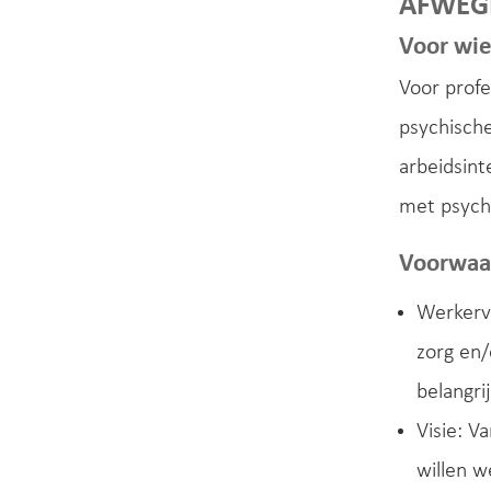
AFWEGI
Voor wi
Voor profe
psychische
arbeidsin
met psych
Voorwaa
Werkerva
zorg en/
belangrij
Visie: V
willen w