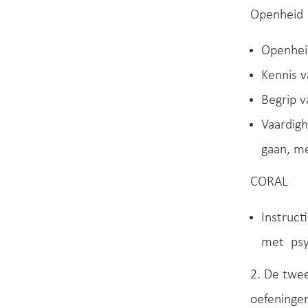
Openheid
Openhei
Kennis 
Begrip v
Vaardig
gaan, m
CORAL
Instruct
met psy
2. De twee
oefeninge