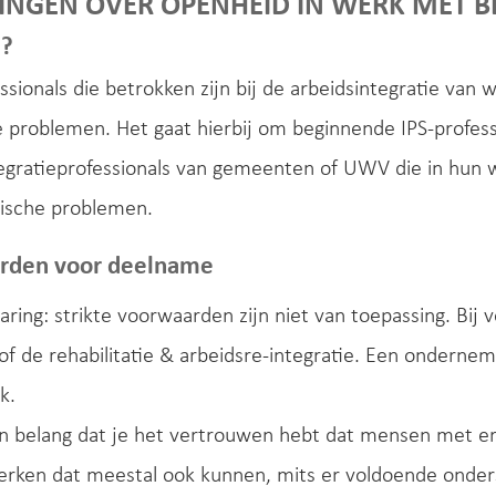
NGEN OVER OPENHEID IN WERK MET B
e?
ssionals die betrokken zijn bij de arbeidsintegratie v
 problemen. Het gaat hierbij om beginnende IPS-profess
tegratieprofessionals van gemeenten of UWV die in hu
ische problemen.
rden voor deelname
ring: strikte voorwaarden zijn niet van toepassing. Bij 
of de rehabilitatie & arbeidsre-integratie. Een onderne
k.
an belang dat je het vertrouwen hebt dat mensen met e
erken dat meestal ook kunnen, mits er voldoende onder