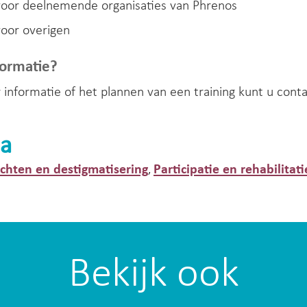
 voor deelnemende organisaties van Phrenos
voor overigen
ormatie?
 informatie of het plannen van een training kunt u co
a
hten en destigmatisering
Participatie en rehabilitati
,
Bekijk ook