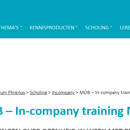
THEMA’S
KENNISPRODUCTEN
SCHOLING
LER
rum Phrenos
>
Scholing
>
Incompany
>
MOB – In-company train
– In-company training 