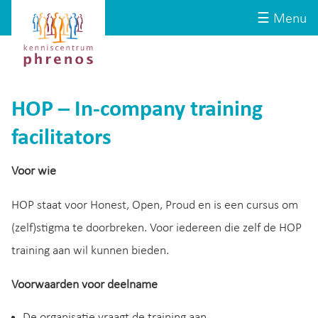
Site-
Kenniscentrum
☰ Menu
header
Phrenos
website
HOP – In-company training
facilitators
Voor wie
HOP staat voor Honest, Open, Proud en is een cursus om
(zelf)stigma te doorbreken. Voor iedereen die zelf de HOP
training aan wil kunnen bieden.
Voorwaarden voor deelname
De organisatie vraagt de training aan.