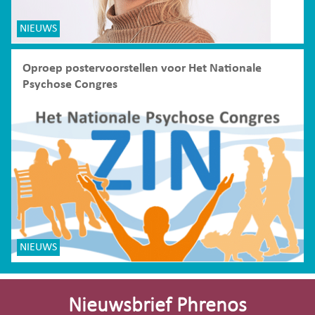
NIEUWS
Oproep postervoorstellen voor Het Nationale
Psychose Congres
NIEUWS
Site-
footer
Nieuwsbrief Phrenos