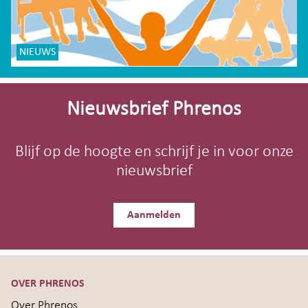
NIEUWS
Site-
footer
Nieuwsbrief Phrenos
Blijf op de hoogte en schrijf je in voor onze
nieuwsbrief
Aanmelden
OVER PHRENOS
Over Phrenos