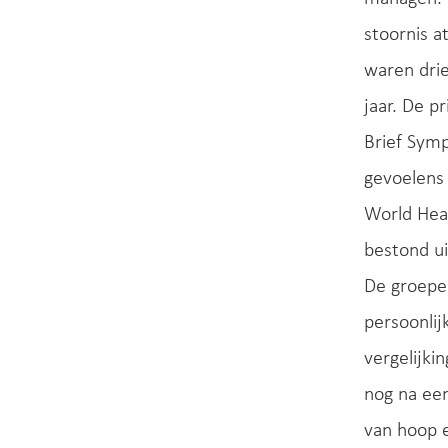
stoornis 
waren dri
jaar. De 
Brief Sym
gevoelens 
World Hea
bestond ui
De groepen
persoonlij
vergelijk
nog na ee
van hoop e