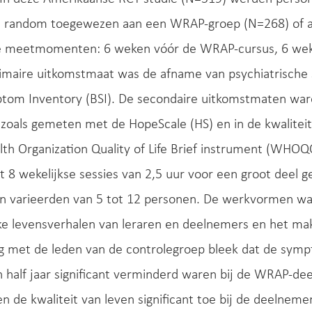
at random toegewezen aan een WRAP-groep (N=268) of a
e meetmomenten: 6 weken vóór de WRAP-cursus, 6 wek
primaire uitkomstmaat was de afname van psychiatrisc
ptom Inventory (BSI). De secondaire uitkomstmaten war
zoals gemeten met de HopeScale (HS) en in de kwalitei
lth Organization Quality of Life Brief instrument (WHO
t 8 wekelijkse sessies van 2,5 uur voor een groot deel 
 varieerden van 5 tot 12 personen. De werkvormen ware
ke levensverhalen van leraren en deelnemers en het mak
ing met de leden van de controlegroep bleek dat de sy
n half jaar significant verminderd waren bij de WRAP-
n de kwaliteit van leven significant toe bij de deelnem