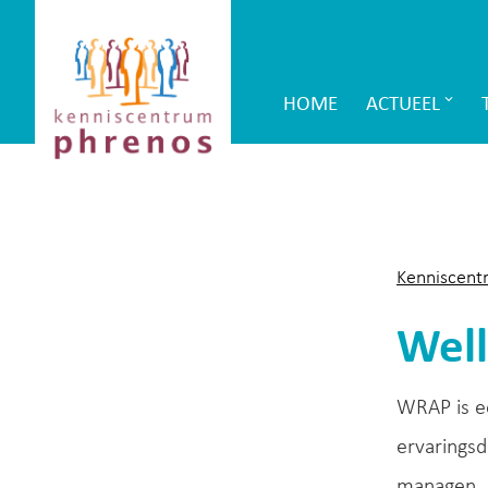
Site-
Kenniscentrum
header
Phrenos
HOME
ACTUEEL
Main
website
Navigation
Kenniscent
Well
WRAP is e
ervarings
managen. 