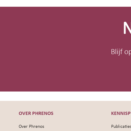
Site-
footer
N
Blijf 
OVER PHRENOS
KENNIS
Over Phrenos
Publicatie