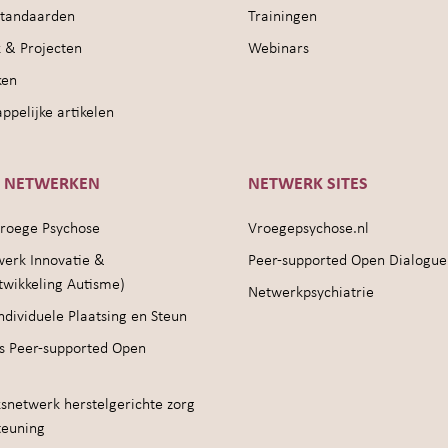
sstandaarden
Trainingen
 & Projecten
Webinars
ken
pelijke artikelen
E NETWERKEN
NETWERK SITES
roege Psychose
Vroegepsychose.nl
werk Innovatie &
Peer-supported Open Dialogue
twikkeling Autisme)
Netwerkpsychiatrie
ndividuele Plaatsing en Steun
s Peer-supported Open
snetwerk herstelgerichte zorg
teuning