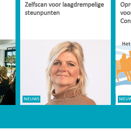
Zelfscan voor laagdrempelige
Opr
steunpunten
voo
Con
NIEUWS
NIEU