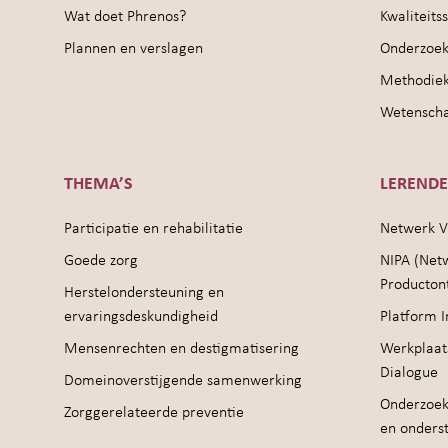
Wat doet Phrenos?
Kwaliteit
Plannen en verslagen
Onderzoek
Methodie
Wetenschap
THEMA’S
LEREND
Participatie en rehabilitatie
Netwerk V
Goede zorg
NIPA (Net
Producton
Herstelondersteuning en
ervaringsdeskundigheid
Platform I
Mensenrechten en destigmatisering
Werkplaat
Dialogue
Domeinoverstijgende samenwerking
Onderzoek
Zorggerelateerde preventie
en onders