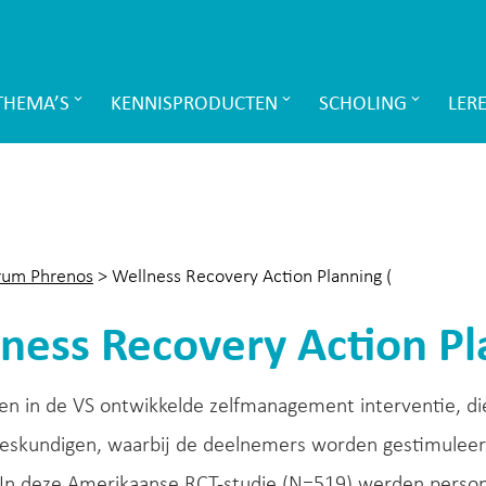
THEMA’S
KENNISPRODUCTEN
SCHOLING
LER
rum Phrenos
>
Wellness Recovery Action Planning (
ness Recovery Action Pl
en in de VS ontwikkelde zelfmanagement interventie, d
deskundigen, waarbij de deelnemers worden gestimuleer
In deze Amerikaanse RCT-studie (N=519) werden person