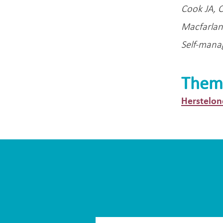
Cook JA, 
Macfarlane
Self-mana
Them
Herstelon