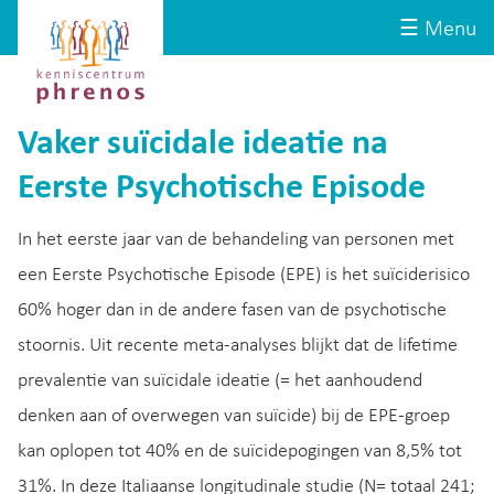
Site-
Kenniscentrum
☰ Menu
header
Phrenos
website
Vaker suïcidale ideatie na
Eerste Psychotische Episode
In het eerste jaar van de behandeling van personen met
een Eerste Psychotische Episode (EPE) is het suïciderisico
60% hoger dan in de andere fasen van de psychotische
stoornis. Uit recente meta-analyses blijkt dat de lifetime
prevalentie van suïcidale ideatie (= het aanhoudend
denken aan of overwegen van suïcide) bij de EPE-groep
kan oplopen tot 40% en de suïcidepogingen van 8,5% tot
31%. In deze Italiaanse longitudinale studie (N= totaal 241;