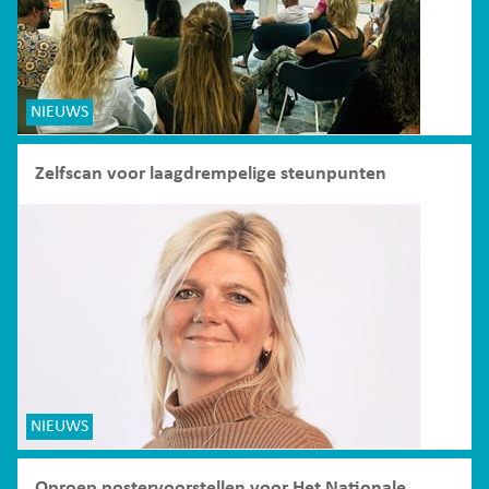
NIEUWS
Zelfscan voor laagdrempelige steunpunten
NIEUWS
Oproep postervoorstellen voor Het Nationale