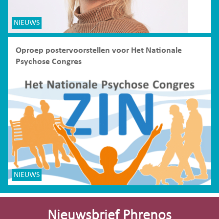
NIEUWS
Oproep postervoorstellen voor Het Nationale
Psychose Congres
NIEUWS
Site-
footer
Nieuwsbrief Phrenos