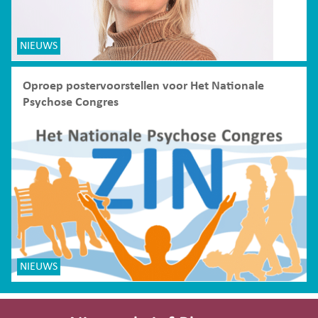
NIEUWS
Oproep postervoorstellen voor Het Nationale
Psychose Congres
NIEUWS
Site-
footer