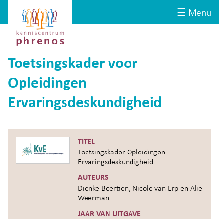
Site-
Kenniscentrum
☰ Menu
header
Phrenos
website
Toetsingskader voor
Opleidingen
Ervaringsdeskundigheid
TITEL
Toetsingskader Opleidingen
Ervaringsdeskundigheid
AUTEURS
Dienke Boertien, Nicole van Erp en Alie
Weerman
JAAR VAN UITGAVE