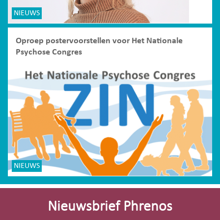
NIEUWS
Oproep postervoorstellen voor Het Nationale
Psychose Congres
NIEUWS
Site-
footer
Nieuwsbrief Phrenos