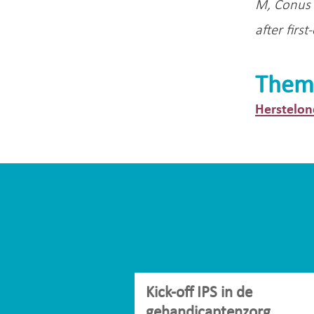
M, Conus 
after firs
Them
Herstelon
Kick-off IPS in de
gehandicaptenzorg