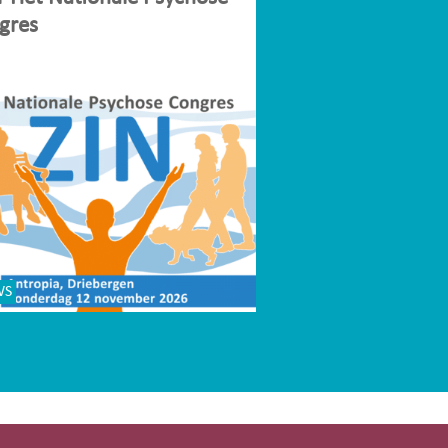
gres
WS