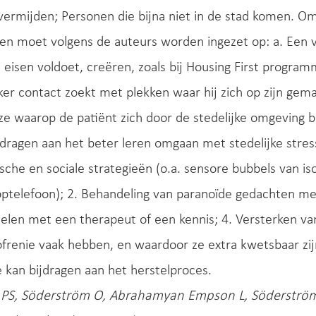
vermijden; Personen die bijna niet in de stad komen. Om 
n moet volgens de auteurs worden ingezet op: a. Een vei
e eisen voldoet, creëren, zoals bij Housing First progra
ker contact zoekt met plekken waar hij zich op zijn gema
ze waarop de patiënt zich door de stedelijke omgeving 
dragen aan het beter leren omgaan met stedelijke stres
sche en sociale strategieën (o.a. sensore bubbels van i
ptelefoon); 2. Behandeling van paranoïde gedachten me
elen met een therapeut of een kennis; 4. Versterken va
frenie vaak hebben, en waardoor ze extra kwetsbaar zijn 
 kan bijdragen aan het herstelproces.
S, Söderström O, Abrahamyan Empson L, Söderström D