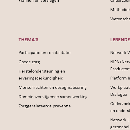
Plannen en verslagen
Onderzoek
Methodie
Wetenschap
THEMA’S
LEREND
Participatie en rehabilitatie
Netwerk V
Goede zorg
NIPA (Net
Producton
Herstelondersteuning en
ervaringsdeskundigheid
Platform I
Mensenrechten en destigmatisering
Werkplaat
Dialogue
Domeinoverstijgende samenwerking
Onderzoek
Zorggerelateerde preventie
en onders
Netwerk Le
gezondhei