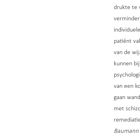
drukte te 
vermindere
individuel
patiënt va
van de wij
kunnen bij
psychologi
van een ko
gaan wand
met schizo
remediatie
Baumann P