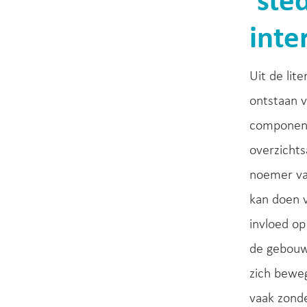
‘ste
inte
Uit de lit
ontstaan v
componente
overzichts
noemer van
kan doen v
invloed op
de gebouwd
zich beweg
vaak zonde