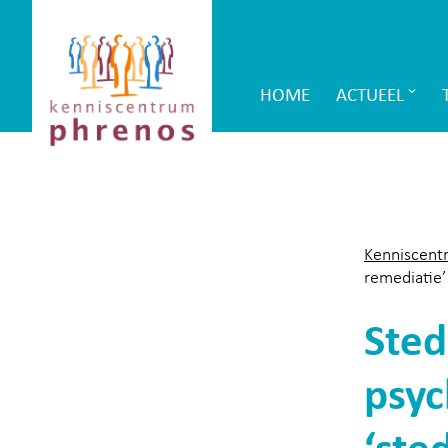
Site-
Kenniscentrum
header
Phrenos
HOME
ACTUEEL
Main
website
Navigation
Kenniscent
remediatie’
Sted
psyc