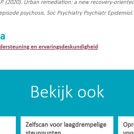
P. (2020). Urban remediation: a new recovery-oriente
t-episode psychosis. Soc Psychiatry Psychiatr Epidemiol
a
dersteuning en ervaringsdeskundigheid
Bekijk ook
Zelfscan voor laagdrempelige
Opr
steunpunten
voo