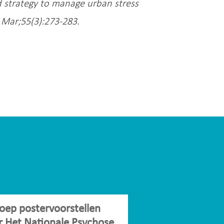
d strategy to manage urban stress
. Mar;55(3):273-283.
oep postervoorstellen
r Het Nationale Psychose