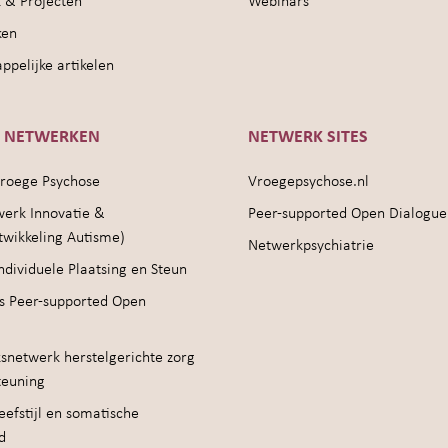
 & Projecten
Webinars
ken
pelijke artikelen
E NETWERKEN
NETWERK SITES
roege Psychose
Vroegepsychose.nl
werk Innovatie &
Peer-supported Open Dialogue
twikkeling Autisme)
Netwerkpsychiatrie
ndividuele Plaatsing en Steun
s Peer-supported Open
snetwerk herstelgerichte zorg
teuning
efstijl en somatische
d