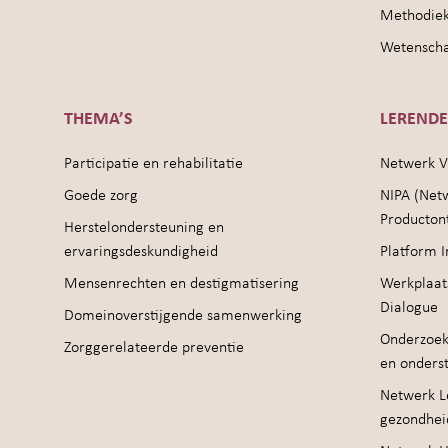
Methodie
Wetenschap
THEMA’S
LEREND
Participatie en rehabilitatie
Netwerk V
Goede zorg
NIPA (Net
Producton
Herstelondersteuning en
ervaringsdeskundigheid
Platform I
Mensenrechten en destigmatisering
Werkplaat
Dialogue
Domeinoverstijgende samenwerking
Onderzoek
Zorggerelateerde preventie
en onders
Netwerk Le
gezondhei