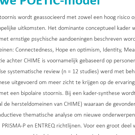
uwe POETIC-model
stoornis wordt geassocieerd met zowel een hoog risico o
pelijke uitkomsten. Het dominante conceptueel kader wa
met ernstige psychische aandoeningen beschreven wor
inen: Connectedness, Hope en optimism, Identity, Me
ie achter CHIME is voornamelijk gebaseerd op personen
se systematische review (n = 12 studies) werd met behul
ese uitgevoerd om meer zicht te krijgen op de ervaringe
et een bipolaire stoornis. Bij een kader-synthese word
eval de hersteldomeinen van CHIME) waaraan de gevonde
nductieve thematische analyse om nieuwe onderwerpen 
e PRISMA-P en ENTREQ richtlijnen. Voor een groot dee