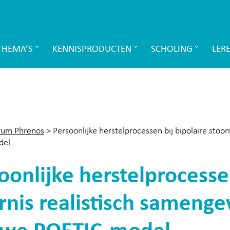
THEMA’S
KENNISPRODUCTEN
SCHOLING
LER
rum Phrenos
>
Persoonlijke herstelprocessen bij bipolaire stoo
del
oonlijke herstelprocessen
rnis realistisch samenge