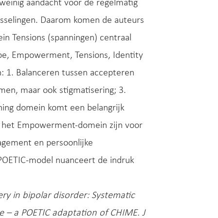
 weinig aandacht voor de regelmatig
wisselingen. Daarom komen de auteurs
n Tensions (spanningen) centraal
pe, Empowerment, Tensions, Identity
n: 1. Balanceren tussen accepteren
omen, maar ook stigmatisering; 3.
ning domein komt een belangrijk
In het Empowerment-domein zijn voor
agement en persoonlijke
t POETIC-model nuanceert de indruk
ery in bipolar disorder: Systematic
ce – a POETIC adaptation of CHIME. J