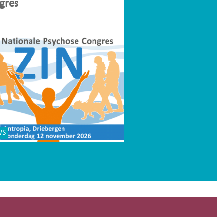
gres
WS