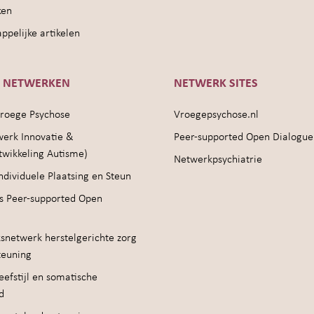
ken
pelijke artikelen
E NETWERKEN
NETWERK SITES
roege Psychose
Vroegepsychose.nl
werk Innovatie &
Peer-supported Open Dialogue
twikkeling Autisme)
Netwerkpsychiatrie
ndividuele Plaatsing en Steun
s Peer-supported Open
snetwerk herstelgerichte zorg
teuning
efstijl en somatische
d