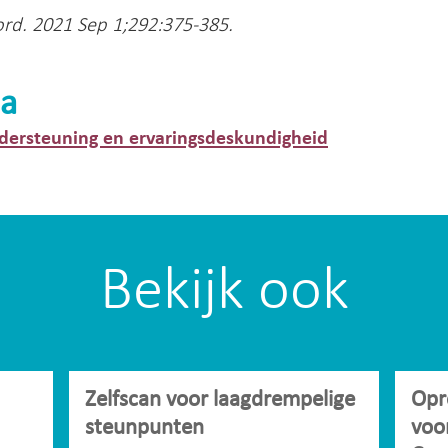
ord. 2021 Sep 1;292:375-385.
a
dersteuning en ervaringsdeskundigheid
Bekijk ook
Zelfscan voor laagdrempelige
Opr
steunpunten
voo