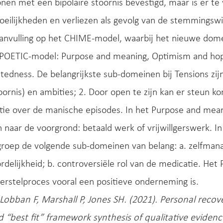
nen met een bipolaire stoornis bevestigd, maar is er te
oeilijkheden en verliezen als gevolg van de stemmings
anvulling op het CHIME-model, waarbij het nieuwe domei
t POETIC-model: Purpose and meaning, Optimism and ho
edness. De belangrijkste sub-domeinen bij Tensions zij
oornis) en ambities; 2. Door open te zijn kan er steun k
tie over de manische episodes. In het Purpose and mea
 naar de voorgrond: betaald werk of vrijwillgerswerk. 
groep de volgende sub-domeinen van belang: a. zelfman
delijkheid; b. controversiële rol van de medicatie. He
herstelproces vooral een positieve onderneming is.
 Lobban F, Marshall P, Jones SH. (2021). Personal recov
 “best fit” framework synthesis of qualitative eviden