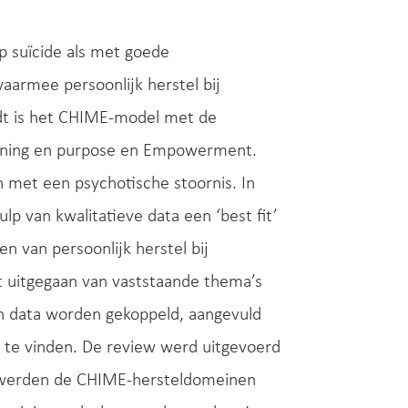
p suïcide als met goede
armee persoonlijk herstel bij
dt is het CHIME-model met de
aning en purpose en Empowerment.
 met een psychotische stoornis. In
p van kwalitatieve data een ‘best fit’
n van persoonlijk herstel bij
t uitgegaan van vaststaande thema’s
n data worden gekoppeld, aangevuld
te vinden. De review werd uitgevoerd
l werden de CHIME-hersteldomeinen