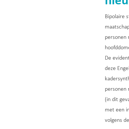
nie
Bipolaire 
maatschap
personen 
hoofddome
De evident
deze Engel
kadersynth
personen m
(in dit g
met een i
volgens d