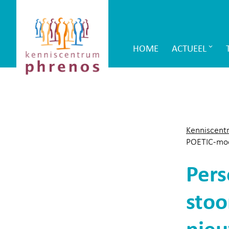
Site-
Kenniscentrum
header
Phrenos
HOME
ACTUEEL
Main
website
Navigation
Kenniscent
POETIC-mo
Pers
stoo