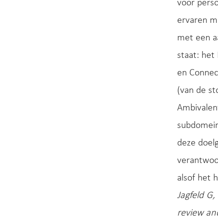
voor perso
ervaren m
met een a
staat: he
en Connect
(van de st
Ambivalen
subdomein
deze doel
verantwoor
alsof het 
Jagfeld G,
review and