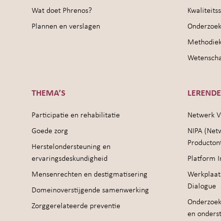
Wat doet Phrenos?
Kwaliteit
Plannen en verslagen
Onderzoek
Methodie
Wetenschap
THEMA’S
LEREND
Participatie en rehabilitatie
Netwerk V
Goede zorg
NIPA (Net
Producton
Herstelondersteuning en
ervaringsdeskundigheid
Platform I
Mensenrechten en destigmatisering
Werkplaat
Dialogue
Domeinoverstijgende samenwerking
Onderzoek
Zorggerelateerde preventie
en onders