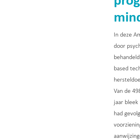
prog
min
In deze A
door psyc
behandeld,
based tec
hersteldoe
Van de 498
jaar blee
had gevolg
voorzienin
aanwijzing