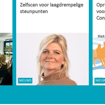
Zelfscan voor laagdrempelige
Opr
steunpunten
voo
Con
NIEUWS
NIEU