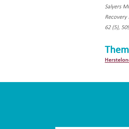
Salyers M
Recovery 
62 (5), 50
Them
Herstelon