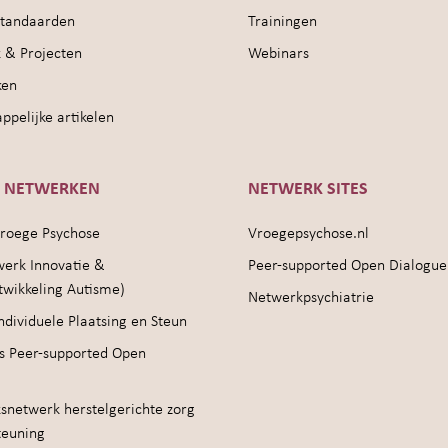
sstandaarden
Trainingen
 & Projecten
Webinars
ken
pelijke artikelen
E NETWERKEN
NETWERK SITES
roege Psychose
Vroegepsychose.nl
werk Innovatie &
Peer-supported Open Dialogue
twikkeling Autisme)
Netwerkpsychiatrie
ndividuele Plaatsing en Steun
s Peer-supported Open
snetwerk herstelgerichte zorg
teuning