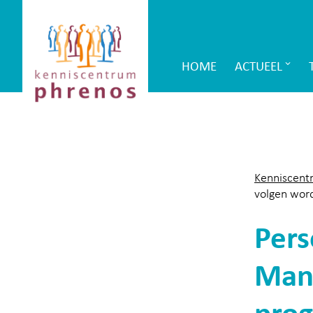
Site-
Kenniscentrum
header
Phrenos
HOME
ACTUEEL
Main
website
Navigation
Kenniscent
volgen wor
Pers
Man