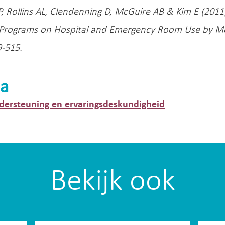
P, Rollins AL, Clendenning D, McGuire AB & Kim E (201
Programs on Hospital and Emergency Room Use by Medic
9-515.
a
dersteuning en ervaringsdeskundigheid
Bekijk ook