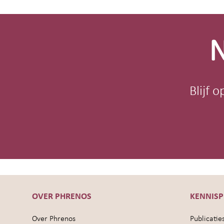
Site-
footer
N
Blijf 
OVER PHRENOS
KENNIS
Over Phrenos
Publicatie