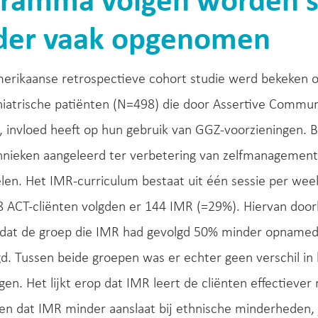
ramma volgen worden si
der vaak opgenomen
merikaanse retrospectieve cohort studie werd bekeken 
hiatrische patiënten (N=498) die door Assertive Comm
 invloed heeft op hun gebruik van GGZ-voorzieningen. Bi
hnieken aangeleerd ter verbetering van zelfmanagement
len. Het IMR-curriculum bestaat uit één sessie per we
 ACT-cliënten volgden er 144 IMR (=29%). Hiervan door
k dat de groep die IMR had gevolgd 50% minder opname
d. Tussen beide groepen was er echter geen verschil in
gen. Het lijkt erop dat IMR leert de cliënten effectiever
en dat IMR minder aanslaat bij ethnische minderheden,