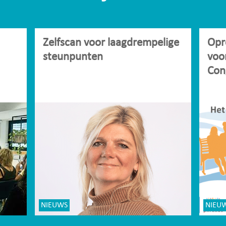
Zelfscan voor laagdrempelige
Opr
steunpunten
voo
Con
NIEUWS
NIEU