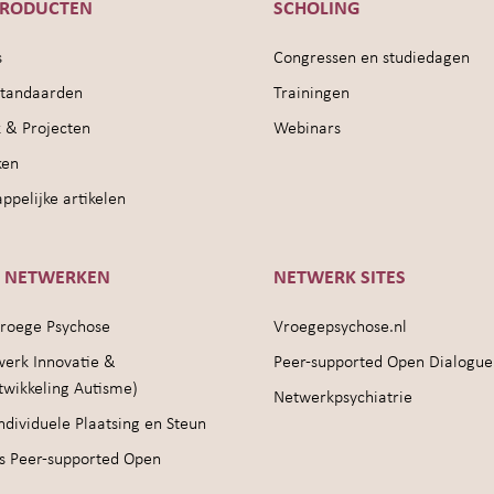
PRODUCTEN
SCHOLING
s
Congressen en studiedagen
sstandaarden
Trainingen
 & Projecten
Webinars
ken
pelijke artikelen
E NETWERKEN
NETWERK SITES
roege Psychose
Vroegepsychose.nl
werk Innovatie &
Peer-supported Open Dialogue
twikkeling Autisme)
Netwerkpsychiatrie
ndividuele Plaatsing en Steun
s Peer-supported Open