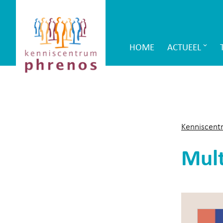
Site-
Kenniscentrum
header
Phrenos
HOME
ACTUEEL
Main
website
Navigation
Kenniscent
Mult