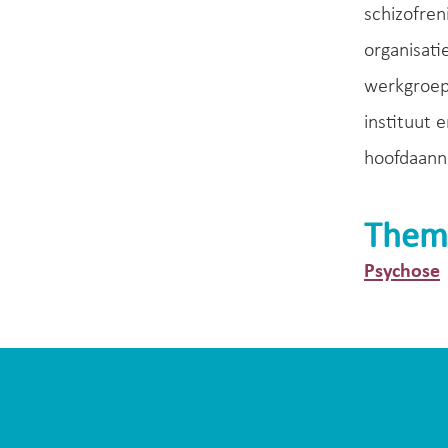
schizofren
organisati
werkgroep
instituut 
hoofdaann
Them
Psychose