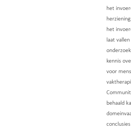
het invoer
herzienin
het invoer
laat valle
onderzoeks
kennis ove
voor mense
vaktherapi
Community 
behaald ka
domeinvaa
conclusies