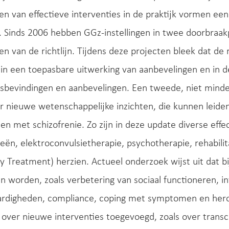
en van effectieve interventies in de praktijk vormen een
g. Sinds 2006 hebben GGz-instellingen in twee doorbraa
en van de richtlijn. Tijdens deze projecten bleek dat de 
n in een toepasbare uitwerking van aanbevelingen en in
bevindingen en aanbevelingen. Een tweede, niet minder
r nieuwe wetenschappelijke inzichten, die kunnen leiden
n met schizofrenie. Zo zijn in deze update diverse effec
eën, elektroconvulsietherapie, psychotherapie, rehabilita
Treatment) herzien. Actueel onderzoek wijst uit dat bi
n worden, zoals verbetering van sociaal functioneren, i
rdigheden, compliance, coping met symptomen en hero
 over nieuwe interventies toegevoegd, zoals over transc