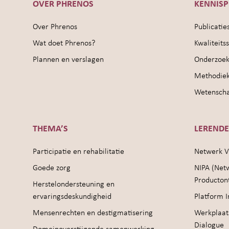
OVER PHRENOS
KENNIS
Over Phrenos
Publicatie
Wat doet Phrenos?
Kwaliteit
Plannen en verslagen
Onderzoek
Methodie
Wetenschap
THEMA’S
LEREND
Participatie en rehabilitatie
Netwerk V
Goede zorg
NIPA (Net
Producton
Herstelondersteuning en
ervaringsdeskundigheid
Platform I
Mensenrechten en destigmatisering
Werkplaat
Dialogue