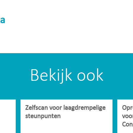
a
Bekijk ook
Zelfscan voor laagdrempelige
Opr
steunpunten
voo
Con