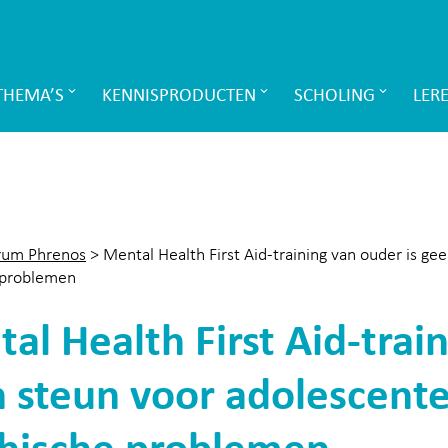
THEMA’S
KENNISPRODUCTEN
SCHOLING
LER
rum Phrenos
>
Mental Health First Aid-training van ouder is g
 problemen
al Health First Aid-train
 steun voor adolescent