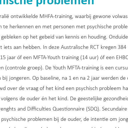
hische problemen
tralië ontwikkelde MHFA-training, waarbij gewone volw
n te herkennen en met personen met psychische probleme
ef gebleken op het gebeid van kennis en houding. Onduide
t iets aan hebben. In deze Australische RCT kregen 384 
15 jaar óf een MFTA-Youth training (14 uur) óf een EHBO
 (controle groep). De Youth MFTA-training is een cursus
bij jongeren. Op baseline, na 1 en na 2 jaar werden d
ewd over de vraag of het kind een psychisch probleem 
volgens de ouder én het kind. De geestelijke gezondhe
enghts and Difficulties Questionnaire (SDQ). Secundair
 psychische problemen bij de ouder, de intentie om jong