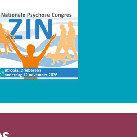
WS
os