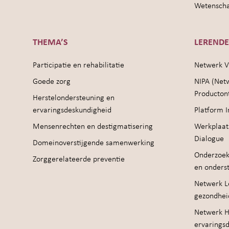
Wetenschap
THEMA’S
LEREND
Participatie en rehabilitatie
Netwerk V
Goede zorg
NIPA (Net
Producton
Herstelondersteuning en
ervaringsdeskundigheid
Platform I
Mensenrechten en destigmatisering
Werkplaat
Dialogue
Domeinoverstijgende samenwerking
Onderzoek
Zorggerelateerde preventie
en onders
Netwerk Le
gezondhei
Netwerk H
ervarings