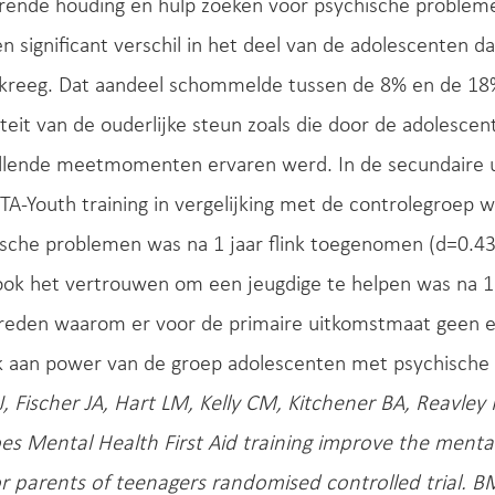
erende houding en hulp zoeken voor psychische problem
n significant verschil in het deel van de adolescenten da
kreeg. Dat aandeel schommelde tussen de 8% en de 18%. 
iteit van de ouderlijke steun zoals die door de adolesc
illende meetmomenten ervaren werd. In de secundaire 
A-Youth training in vergelijking met de controlegroep w
sche problemen was na 1 jaar flink toegenomen (d=0.43) 
 ook het vertrouwen om een jeugdige te helpen was na 1
 reden waarom er voor de primaire uitkomstmaat geen e
k aan power van de groep adolescenten met psychische
 Fischer JA, Hart LM, Kelly CM, Kitchener BA, Reavley 
es Mental Health First Aid training improve the mental
or parents of teenagers randomised controlled trial. B