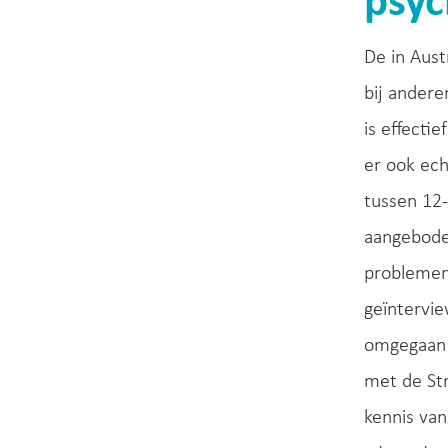
psyc
De in Aus
bij andere
is effecti
er ook ech
tussen 12-
aangeboden
problemen 
geïntervi
omgegaan 
met de Str
kennis van