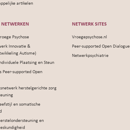
pelijke artikelen
E NETWERKEN
NETWERK SITES
roege Psychose
Vroegepsychose.nl
werk Innovatie &
Peer-supported Open Dialogue
twikkeling Autisme)
Netwerkpsychiatrie
ndividuele Plaatsing en Steun
s Peer-supported Open
snetwerk herstelgerichte zorg
teuning
efstijl en somatische
d
erstelondersteuning en
deskundigheid