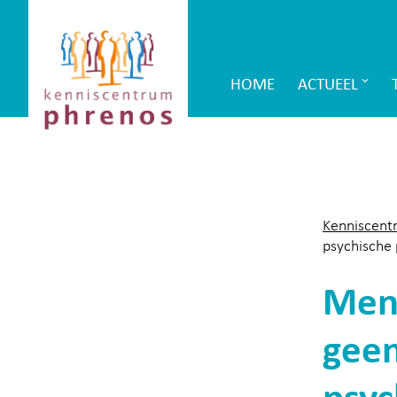
Site-
Kenniscentrum
header
Phrenos
HOME
ACTUEEL
Main
website
Navigation
Kenniscent
psychische
Ment
geen