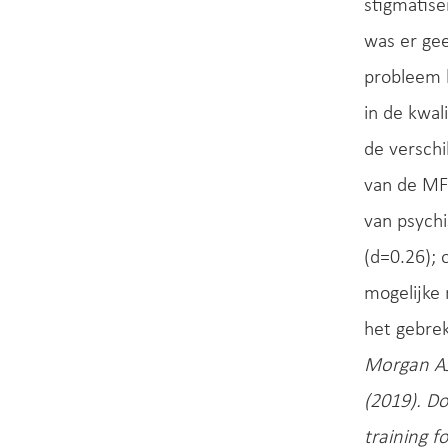
stigmatis
was er gee
probleem 
in de kwal
de versch
van de MFT
van psychi
(d=0.26);
mogelijke
het gebre
Morgan AJ,
(2019). Do
training f