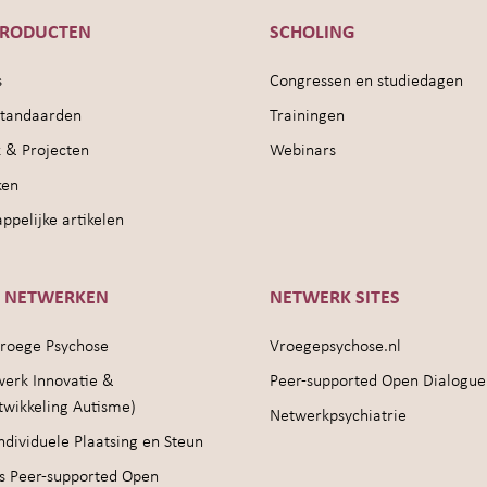
PRODUCTEN
SCHOLING
s
Congressen en studiedagen
sstandaarden
Trainingen
 & Projecten
Webinars
ken
pelijke artikelen
E NETWERKEN
NETWERK SITES
roege Psychose
Vroegepsychose.nl
werk Innovatie &
Peer-supported Open Dialogue
twikkeling Autisme)
Netwerkpsychiatrie
ndividuele Plaatsing en Steun
s Peer-supported Open