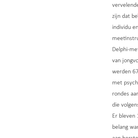
vervelende
zijn dat b
individu e
meetinstr
Delphi-met
van jongvo
werden 67
met psych
rondes aan
die volge
Er bleven
belang war