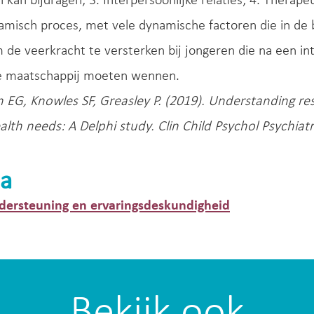
l kan bijdragen; 3. Interpersoonlijke relaties; 4. Therape
namisch proces, met vele dynamische factoren die in d
 de veerkracht te versterken bij jongeren die na een i
de maatschappij moeten wennen.
EG, Knowles SF, Greasley P. (2019). Understanding res
lth needs: A Delphi study. Clin Child Psychol Psychiatry
a
dersteuning en ervaringsdeskundigheid
Bekijk ook