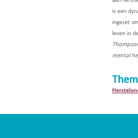
aan herste
is een dy
ingezet om
leven in 
Thompson 
mental hea
Them
Herstelon