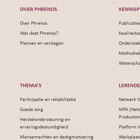
OVER PHRENOS
KENNIS
Over Phrenos
Publicatie
Wat doet Phrenos?
Kwaliteit
Plannen en verslagen
Onderzoek
Methodie
Wetenschap
THEMA’S
LEREND
Participatie en rehabilitatie
Netwerk V
Goede zorg
NIPA (Net
Producton
Herstelondersteuning en
ervaringsdeskundigheid
Platform I
Mensenrechten en destigmatisering
Werkplaat