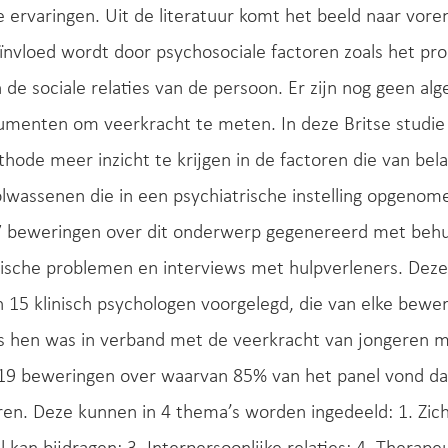
 ervaringen. Uit de literatuur komt het beeld naar vor
eïnvloed wordt door psychosociale factoren zoals het 
n de sociale relaties van de persoon. Er zijn nog geen a
umenten om veerkracht te meten. In deze Britse studi
hode meer inzicht te krijgen in de factoren die van bela
lwassenen die in een psychiatrische instelling opgenome
 beweringen over dit onderwerp gegenereerd met behul
ische problemen en interviews met hulpverleners. Deze
 15 klinisch psychologen voorgelegd, die van elke bewe
ns hen was in verband met de veerkracht van jongeren 
 19 beweringen over waarvan 85% van het panel vond dat
en. Deze kunnen in 4 thema’s worden ingedeeld: 1. Zichz