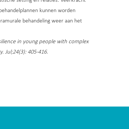
utische setting en relaties. Veerkracht
e behandelplannen kunnen worden
ntramurale behandeling weer aan het
ilience in young people with complex
. Jul;24(3): 405-416.