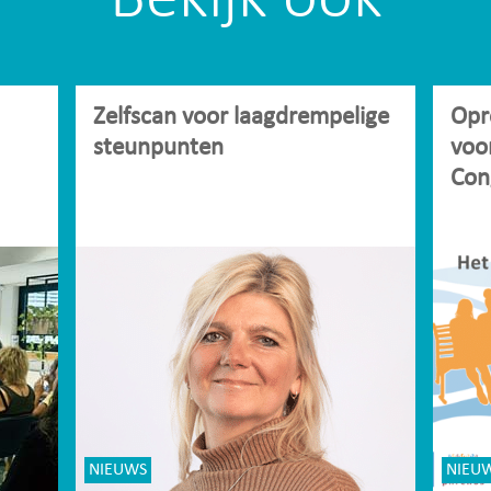
Zelfscan voor laagdrempelige
Opr
steunpunten
voo
Con
NIEUWS
NIEU