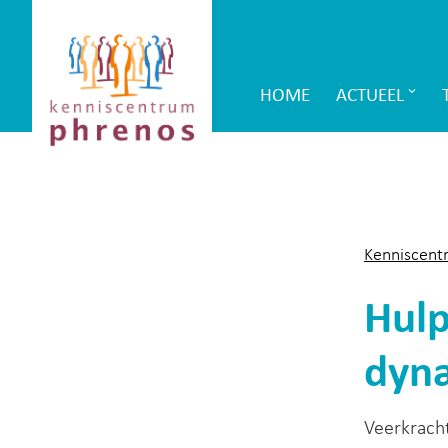
Site-
Kenniscentrum
header
Phrenos
HOME
ACTUEEL
Main
website
Navigation
Kenniscent
Hulp
dyna
Veerkracht