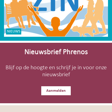
NIEUWS
Site-
footer
Nieuwsbrief Phrenos
Blijf op de hoogte en schrijf je in voor onze
nieuwsbrief
Aanmelden