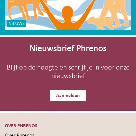
NIEUWS
Site-
footer
Nieuwsbrief Phrenos
Blijf op de hoogte en schrijf je in voor onze
nieuwsbrief
Aanmelden
OVER PHRENOS
Over Phrenos