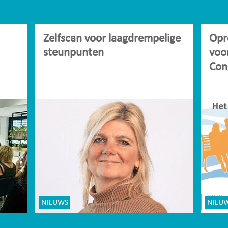
Zelfscan voor laagdrempelige
Opr
steunpunten
voo
Con
NIEUWS
NIEU