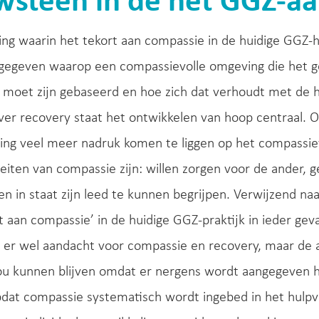
wsteen in de het GGZ-a
ng waarin het tekort aan compassie in de huidige GGZ-h
gegeven waarop een compassievolle omgeving die het g
 moet zijn gebaseerd en hoe zich dat verhoudt met de hu
ver recovery staat het ontwikkelen van hoop centraal. 
ning veel meer nadruk komen te liggen op het compassie
eiten van compassie zijn: willen zorgen voor de ander, 
en in staat zijn leed te kunnen begrijpen. Verwijzend n
t aan compassie’ in de huidige GGZ-praktijk in ieder geva
s er wel aandacht voor compassie en recovery, maar de 
zou kunnen blijven omdat er nergens wordt aangegeven 
at compassie systematisch wordt ingebed in het hulpve