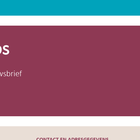
os
wsbrief
CONTACT EN ADRESGEGEVENS