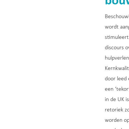
bou
Beschouwi
wordt aan
stimuleert
discours o
hulpverle
Kernkwalit
door leed 
een ‘tekor
in de UK i
retoriek 
worden opd