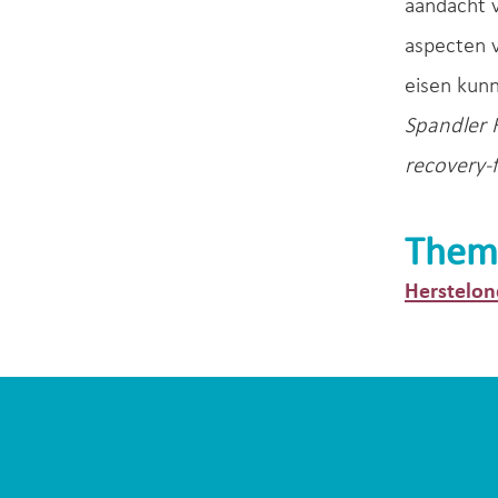
aandacht v
aspecten v
eisen kunn
Spandler 
recovery-f
Them
Herstelon