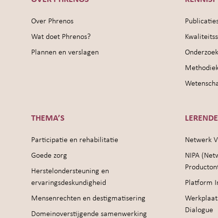
Over Phrenos
Publicatie
Wat doet Phrenos?
Kwaliteit
Plannen en verslagen
Onderzoek
Methodie
Wetenschap
THEMA’S
LEREND
Participatie en rehabilitatie
Netwerk V
Goede zorg
NIPA (Net
Producton
Herstelondersteuning en
ervaringsdeskundigheid
Platform I
Mensenrechten en destigmatisering
Werkplaat
Dialogue
Domeinoverstijgende samenwerking