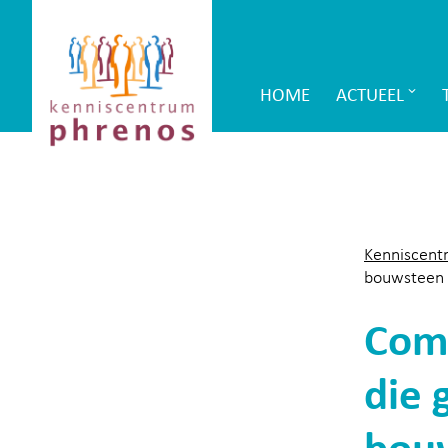
Site-
Kenniscentrum
header
Phrenos
HOME
ACTUEEL
Main
website
Navigation
Kenniscent
bouwsteen 
Comp
die 