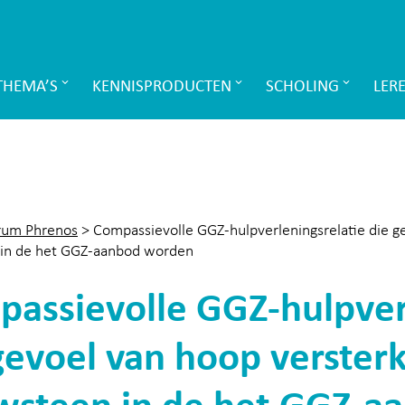
THEMA’S
KENNISPRODUCTEN
SCHOLING
LER
rum Phrenos
>
Compassievolle GGZ-hulpverleningsrelatie die g
in de het GGZ-aanbod worden
assievolle GGZ-hulpver
gevoel van hoop verster