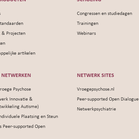
s
Congressen en studiedagen
sstandaarden
Trainingen
 & Projecten
Webinars
ken
pelijke artikelen
E NETWERKEN
NETWERK SITES
roege Psychose
Vroegepsychose.nl
werk Innovatie &
Peer-supported Open Dialogue
twikkeling Autisme)
Netwerkpsychiatrie
ndividuele Plaatsing en Steun
s Peer-supported Open