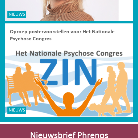
NIEUWS
Oproep postervoorstellen voor Het Nationale
Psychose Congres
NIEUWS
Site-
footer
Nieuwsbrief Phrenos