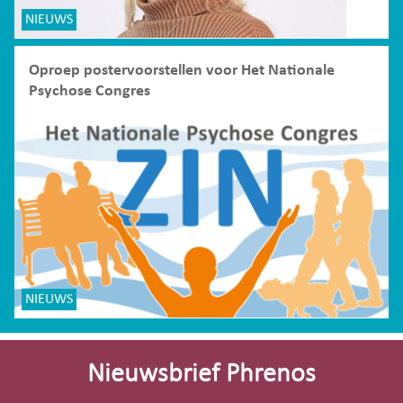
NIEUWS
Oproep postervoorstellen voor Het Nationale
Psychose Congres
NIEUWS
Site-
footer
Nieuwsbrief Phrenos