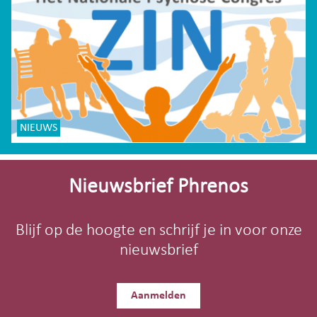
NIEUWS
Site-
footer
Nieuwsbrief Phrenos
Blijf op de hoogte en schrijf je in voor onze
nieuwsbrief
Aanmelden