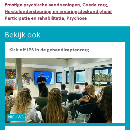
Ernstige psychische aandoeningen
Goede zorg
,
,
Herstelondersteuning en ervaringsdeskundigheid
,
Participatie en rehabilitatie
Psychose
,
Bekijk ook
Kick-off IPS in de gehandicaptenzorg
NIEUWS