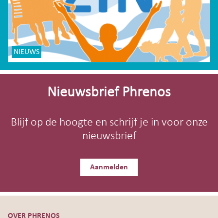
NIEUWS
Site-
footer
Nieuwsbrief Phrenos
Blijf op de hoogte en schrijf je in voor onze
nieuwsbrief
Aanmelden
OVER PHRENOS