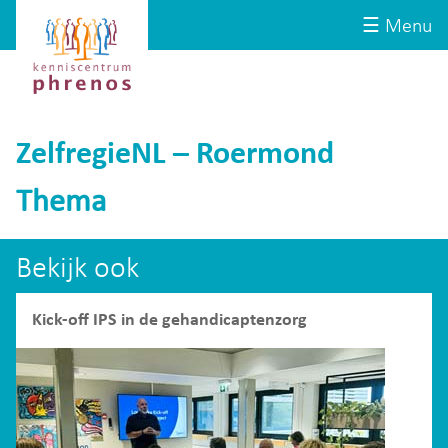
Site-
Kenniscentrum
☰ Menu
header
Phrenos
website
ZelfregieNL – Roermond
Thema
Bekijk ook
Kick-off IPS in de gehandicaptenzorg