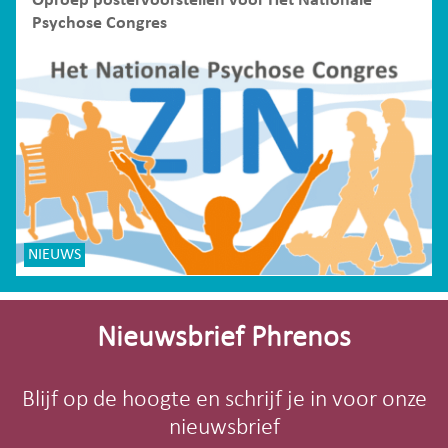
Oproep postervoorstellen voor Het Nationale
Psychose Congres
NIEUWS
Site-
footer
Nieuwsbrief Phrenos
Blijf op de hoogte en schrijf je in voor onze
nieuwsbrief