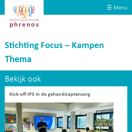
Site-
Kenniscentrum
☰ Menu
header
Phrenos
website
Stichting Focus – Kampen
Thema
Bekijk ook
Kick-off IPS in de gehandicaptenzorg