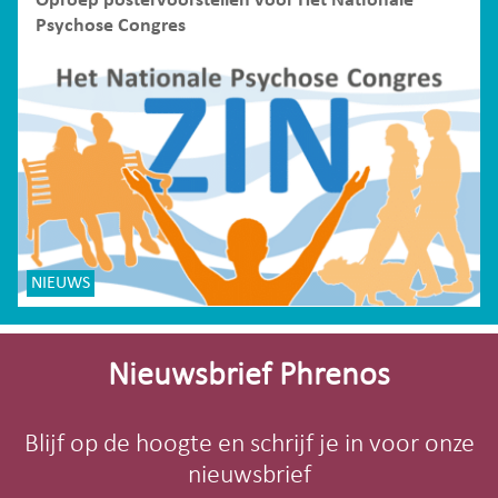
Oproep postervoorstellen voor Het Nationale
Psychose Congres
NIEUWS
Site-
footer
Nieuwsbrief Phrenos
Blijf op de hoogte en schrijf je in voor onze
nieuwsbrief