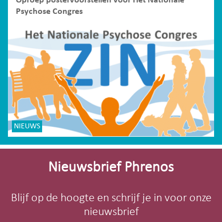
Oproep postervoorstellen voor Het Nationale
Psychose Congres
NIEUWS
Site-
footer
Nieuwsbrief Phrenos
Blijf op de hoogte en schrijf je in voor onze
nieuwsbrief