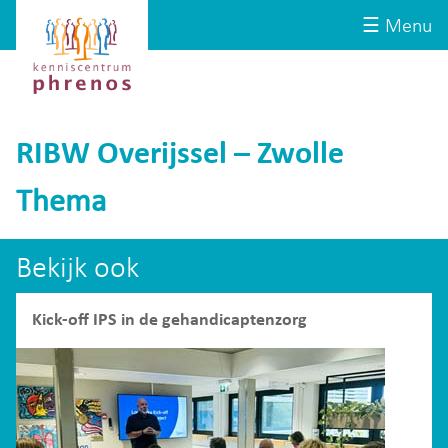
Site-
Kenniscentrum
☰ Menu
header
Phrenos
website
RIBW Overijssel – Zwolle
Thema
Bekijk ook
Kick-off IPS in de gehandicaptenzorg