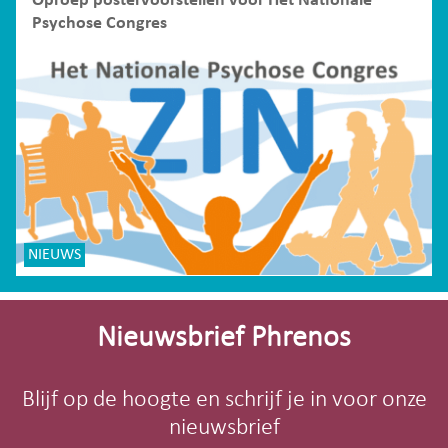
Oproep postervoorstellen voor Het Nationale
Psychose Congres
NIEUWS
Site-
footer
Nieuwsbrief Phrenos
Blijf op de hoogte en schrijf je in voor onze
nieuwsbrief