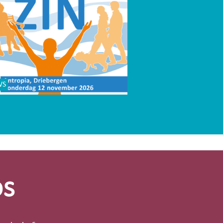
WS
os