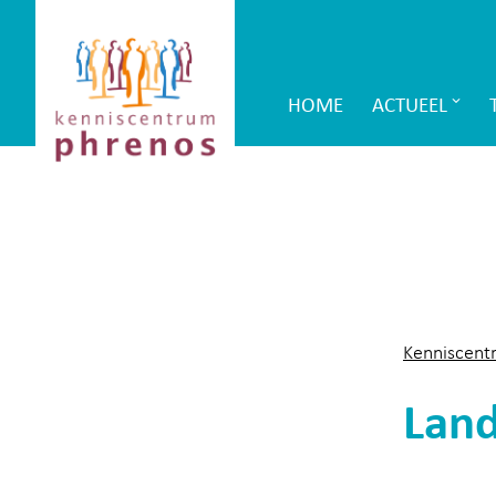
Site-
Kenniscentrum
header
Phrenos
HOME
ACTUEEL
Main
website
Navigation
Kenniscent
Land