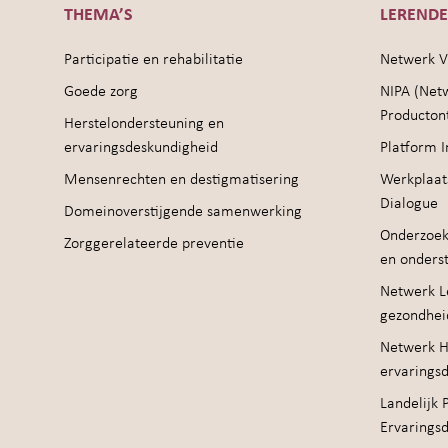
THEMA’S
LEREND
Participatie en rehabilitatie
Netwerk V
Goede zorg
NIPA (Net
Producton
Herstelondersteuning en
ervaringsdeskundigheid
Platform I
Mensenrechten en destigmatisering
Werkplaat
Dialogue
Domeinoverstijgende samenwerking
Onderzoek
Zorggerelateerde preventie
en onders
Netwerk Le
gezondhei
Netwerk H
ervarings
Landelijk 
Ervarings