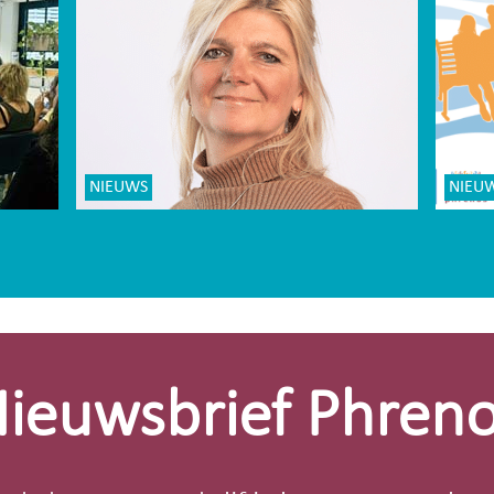
NIEUWS
NIEU
ieuwsbrief Phren