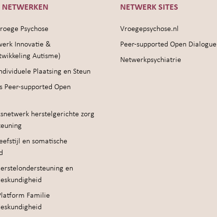
E NETWERKEN
NETWERK SITES
roege Psychose
Vroegepsychose.nl
werk Innovatie &
Peer-supported Open Dialogue
twikkeling Autisme)
Netwerkpsychiatrie
ndividuele Plaatsing en Steun
s Peer-supported Open
snetwerk herstelgerichte zorg
teuning
efstijl en somatische
d
erstelondersteuning en
deskundigheid
Platform Familie
deskundigheid