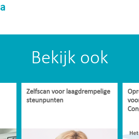
a
Bekijk ook
Zelfscan voor laagdrempelige
Opr
steunpunten
voo
Con