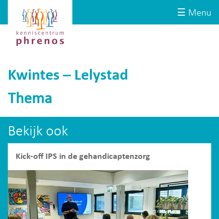
Site-
Kenniscentrum
☰ Menu
header
Phrenos
website
Kwintes – Lelystad
Thema
Bekijk ook
Kick-off IPS in de gehandicaptenzorg