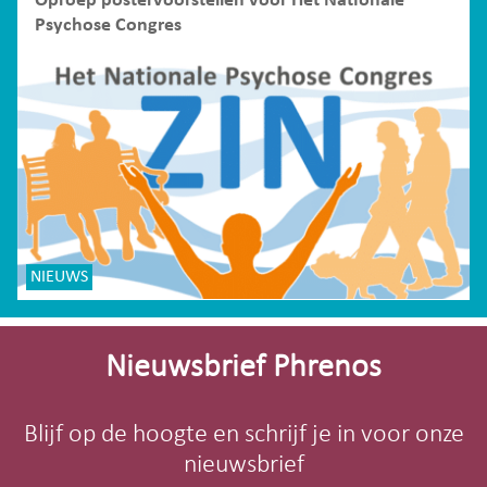
Oproep postervoorstellen voor Het Nationale
Psychose Congres
NIEUWS
Site-
footer
Nieuwsbrief Phrenos
Blijf op de hoogte en schrijf je in voor onze
nieuwsbrief