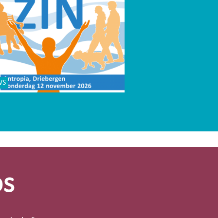
WS
os