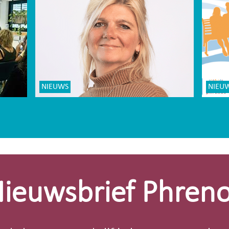
NIEUWS
NIEU
ieuwsbrief Phren