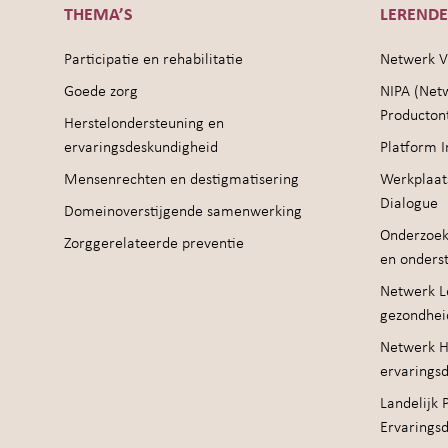
THEMA’S
LEREND
Participatie en rehabilitatie
Netwerk V
Goede zorg
NIPA (Net
Producton
Herstelondersteuning en
ervaringsdeskundigheid
Platform I
Mensenrechten en destigmatisering
Werkplaat
Dialogue
Domeinoverstijgende samenwerking
Onderzoek
Zorggerelateerde preventie
en onders
Netwerk Le
gezondhei
Netwerk H
ervarings
Landelijk 
Ervarings