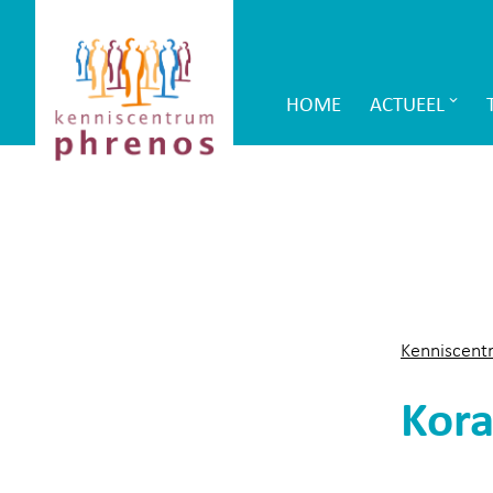
Site-
Kenniscentrum
header
Phrenos
HOME
ACTUEEL
Main
website
Navigation
Kenniscent
Kora