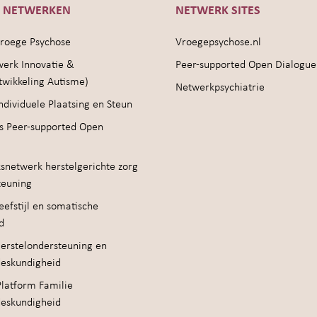
E NETWERKEN
NETWERK SITES
roege Psychose
Vroegepsychose.nl
werk Innovatie &
Peer-supported Open Dialogue
twikkeling Autisme)
Netwerkpsychiatrie
ndividuele Plaatsing en Steun
s Peer-supported Open
snetwerk herstelgerichte zorg
teuning
efstijl en somatische
d
erstelondersteuning en
deskundigheid
Platform Familie
deskundigheid