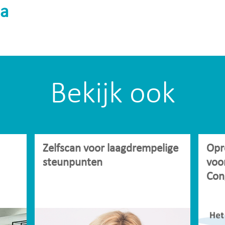
a
Bekijk ook
Zelfscan voor laagdrempelige
Opr
steunpunten
voo
Con