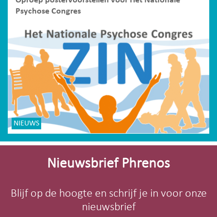
Oproep postervoorstellen voor Het Nationale
Psychose Congres
NIEUWS
Site-
footer
Nieuwsbrief Phrenos
Blijf op de hoogte en schrijf je in voor onze
nieuwsbrief