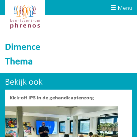
Site-
Kenniscentrum
☰ Menu
header
Phrenos
website
Dimence
Thema
Bekijk ook
Kick-off IPS in de gehandicaptenzorg