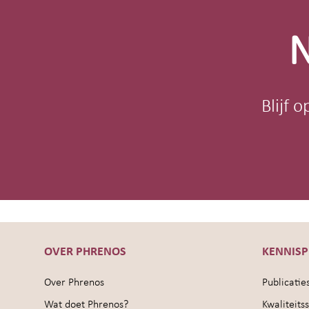
footer
N
Blijf 
OVER PHRENOS
KENNIS
Over Phrenos
Publicatie
Wat doet Phrenos?
Kwaliteit