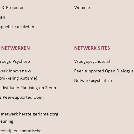
 & Projecten
Webinars
ken
pelijke artikelen
E NETWERKEN
NETWERK SITES
roege Psychose
Vroegepsychose.nl
werk Innovatie &
Peer-supported Open Dialogue
twikkeling Autisme)
Netwerkpsychiatrie
ndividuele Plaatsing en Steun
s Peer-supported Open
snetwerk herstelgerichte zorg
teuning
efstijl en somatische