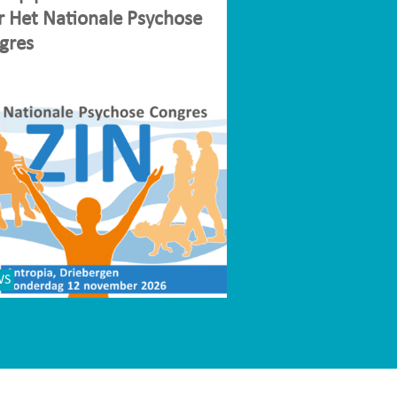
r Het Nationale Psychose
gres
WS