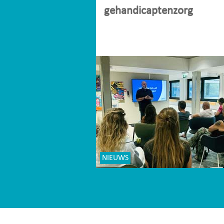
gehandicaptenzorg
NIEUWS
Site-