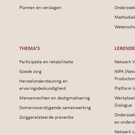
Plannen en verslagen
Onderzoek
Methodie
Wetenschap
THEMA’S
LEREND
Participatie en rehabilitatie
Netwerk V
Goede zorg
NIPA (Net
Producton
Herstelondersteuning en
ervaringsdeskundigheid
Platform I
Mensenrechten en destigmatisering
Werkplaat
Dialogue
Domeinoverstijgende samenwerking
Onderzoek
Zorggerelateerde preventie
en onders
Netwerk Le