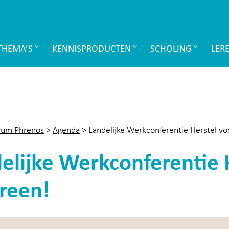
THEMA’S
KENNISPRODUCTEN
SCHOLING
LER
rum Phrenos
>
Agenda
>
Landelijke Werkconferentie Herstel vo
elijke Werkconferentie 
reen!