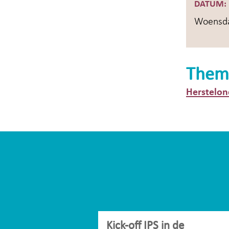
DATUM:
Woensda
Them
Herstelon
Kick-off IPS in de