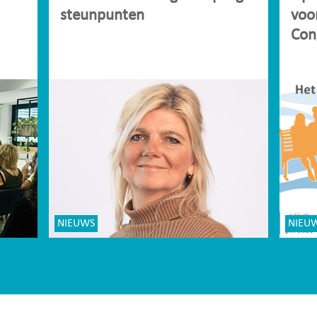
steunpunten
voo
Con
NIEUWS
NIEU