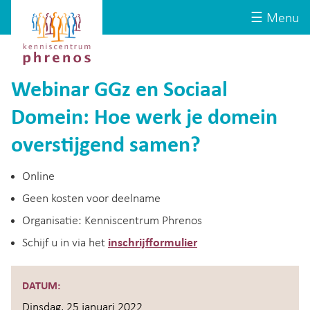
Site-
Kenniscentrum
☰ Menu
header
Phrenos
website
Webinar GGz en Sociaal
Domein: Hoe werk je domein
overstijgend samen?
Online
Geen kosten voor deelname
Organisatie: Kenniscentrum Phrenos
Schijf u in via het
inschrijfformulier
DATUM:
Dinsdag, 25 januari 2022