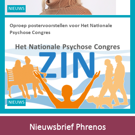
NIEUWS
Oproep postervoorstellen voor Het Nationale
Psychose Congres
NIEUWS
Site-
footer
Nieuwsbrief Phrenos