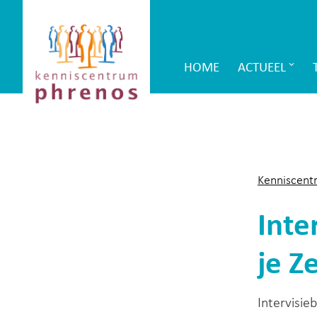
Site-
Kenniscentrum
header
Phrenos
HOME
ACTUEEL
Main
website
Navigation
Kenniscent
Inte
je Ze
Intervisie