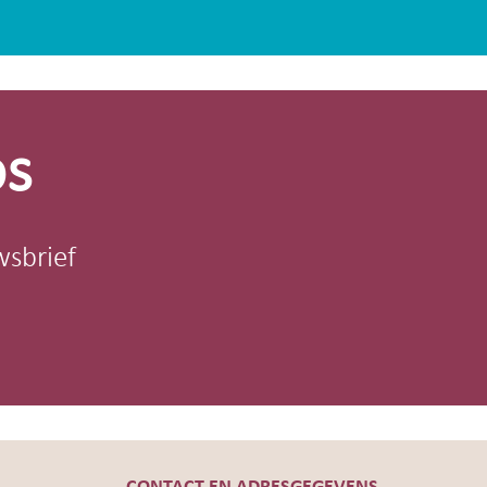
os
wsbrief