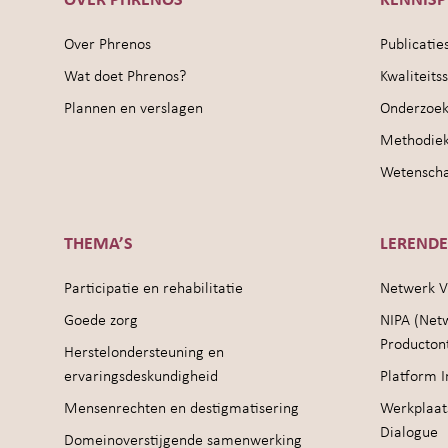
OVER PHRENOS
KENNIS
Over Phrenos
Publicatie
Wat doet Phrenos?
Kwaliteit
Plannen en verslagen
Onderzoek
Methodie
Wetenschap
THEMA’S
LEREND
Participatie en rehabilitatie
Netwerk V
Goede zorg
NIPA (Net
Producton
Herstelondersteuning en
ervaringsdeskundigheid
Platform I
Mensenrechten en destigmatisering
Werkplaat
Dialogue
Domeinoverstijgende samenwerking