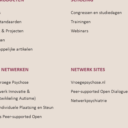
PRODUCTEN
SCHOLING
s
Congressen en studiedagen
sstandaarden
Trainingen
 & Projecten
Webinars
ken
pelijke artikelen
E NETWERKEN
NETWERK SITES
roege Psychose
Vroegepsychose.nl
werk Innovatie &
Peer-supported Open Dialogue
twikkeling Autisme)
Netwerkpsychiatrie
ndividuele Plaatsing en Steun
s Peer-supported Open