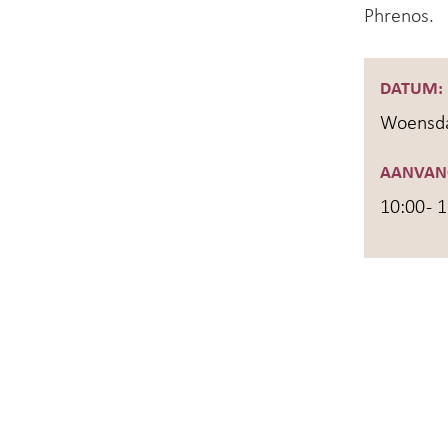
Phrenos.
DATUM:
Woensda
AANVAN
10:00 - 