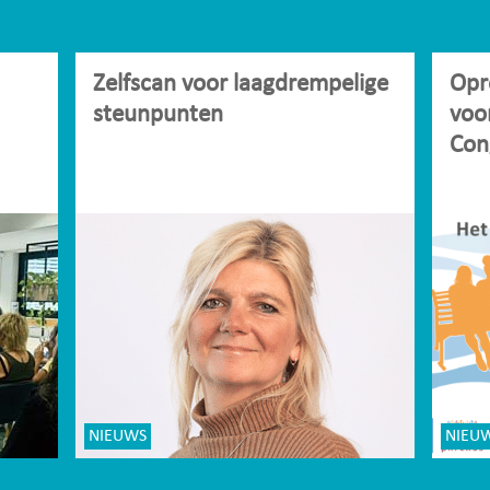
Zelfscan voor laagdrempelige
Opr
steunpunten
voo
Con
NIEUWS
NIEU